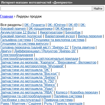
Интернет-магазин мотозапчастей «Днепрмото»
Главная
›
Лидеры продаж
Все разделы
|
ІЖ--Планета
|
ІЖ--Юпітер
|
ІЖ-49
|
ІЖ-
боковий причеп
|
ІЖ-підшипники
|
ІЖ-Юнкер
|
Акумулятори 12 Вольт
|
Амортизатори
|
Бензобак
|
Боковий причеп (коляска)
|
Варіаторний вузол
|
Вилка передня
|
Гальмівна система
|
Глушники та вихлопна система
|
Глушники та система випуску
|
Головна передача (задній міст) "Дніпро-11"
|
Група двигуна
|
Двигун
|
Дифференциал / Редуктор "Дніпро-16"
|
Електрообладнання
|
Електрообладнання та світлосигнальні прилади
|
Запчастини до мопедів: "Карпати", "Верховина", Веломотор
|
Запчастини до мотороллера "Муравей"
|
Запчастини до мотоцикла "ІЖ"
|
Запчастини до мотоцикла "Восход"
|
Запчастини до мотоцикла "Дніпро"
|
Запчастини до мотоцикла "К-750"
|
Запчастини до мотоцикла "Минск"
|
Запчастини до мотоцикла "Урал"
|
Запчастини до мотоцикла "ЯВА"
|
Колесо
|
Коробка передач
|
Лампочки та світлообладнання
|
Паливна система
|
Посібники з експлуатації
|
Привідна система
|
Рама / Маятник / Сидіння
|
Руль / Панель приладів
|