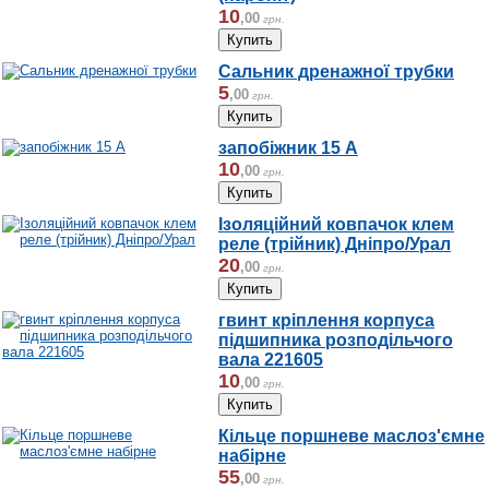
10
,
00
грн.
Сальник дренажної трубки
5
,
00
грн.
запобіжник 15 А
10
,
00
грн.
Ізоляційний ковпачок клем
реле (трійник) Дніпро/Урал
20
,
00
грн.
гвинт кріплення корпуса
підшипника розподільчого
вала 221605
10
,
00
грн.
Кільце поршневе маслоз'ємне
набірне
55
,
00
грн.