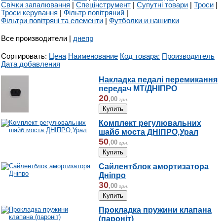
Свічки запалювання
|
Спецінструмент
|
Супутні товари
|
Троси
|
Троси керування
|
Фільтр повітряний
|
Фільтри повітряні та елементи
|
Футболки и нашивки
Все производители
|
днепр
Сортировать:
Цена
Наименование
Код товара:
Производитель
Дата добавления
Накладка педалі перемикання
передач МТ/ДНІПРО
20
,
00
грн.
Комплект регулювальних
шайб моста ДНІПРО,Урал
50
,
00
грн.
Сайлентблок амортизатора
Дніпро
30
,
00
грн.
Прокладка пружини клапана
(пароніт)