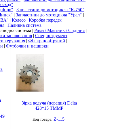
Восход"
|
Дніпро"
|
Запчастини до мотоцикла "К-750"
|
Минск"
|
Запчастини до мотоцикла "Урал"
|
ЯВА"
|
Колесо
|
Коробка передач
|
ня
|
Паливна система
|
ривідна система
|
Рама / Маятник / Сидіння
|
чки запалювання
|
Спецінструмент
|
си керування
|
Фільтр повітряний
|
ти
|
Футболки и нашивки
а
Зірка ведуча (передня) Delta
428*15 TMMP
49
Z-115