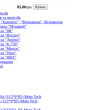
85
,
00
грн.
Купить
иклів
в та мопедІв
: "Карпати", "Верховина", Веломотор
лера "Муравей"
ла "ІЖ"
ла "Восход"
ла "Дніпро"
ла "К-750"
кла "Минск"
ла "Урал"
кла "ЯВА"
аднання
ії
 (115*9*85) Moto Tech