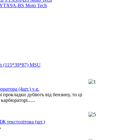
 YTX9A-BS Moto Tech
h (115*39*87) MSU
ратора (4шт.) v.g.
 прокладки дубіють від бензину, то ці
карбюраторі......
ІЖ текстолітова (шт.)
ь