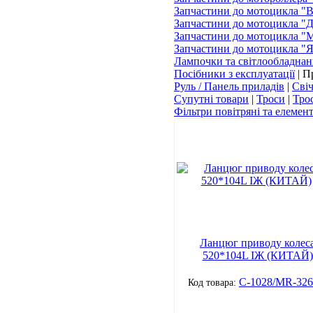
Запчастини до мотоцикла "
Запчастини до мотоцикла "
Запчастини до мотоцикла "
Запчастини до мотоцикла "
Лампочки та світлообладнан
Посібники з експлуатації
|
П
Руль / Панель приладів
|
Сві
Супутні товари
|
Троси
|
Тро
Фільтри повітряні та елемен
Ланцюг приводу колес
520*104L ІЖ (КИТАЙ)
C-1028/MR-326