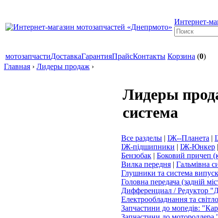
Интернет-ма
мотозапчасти
Доставка
Гарантия
Прайс
Контакты
Корзина
(
0
)
Главная
›
Лидеры продаж
›
Лидеры прод
система
Все разделы
|
ІЖ--Планета
|
ІЖ-підшипники
|
ІЖ-Юнкер
Бензобак
|
Боковий причеп (
Вилка передня
|
Гальмівна с
Глушники та система випус
Головна передача (задній міс
Дифференциал / Редуктор "Д
Електрообладнання та світл
Запчастини до мопедів: "Ка
Запчастини до мотороллера