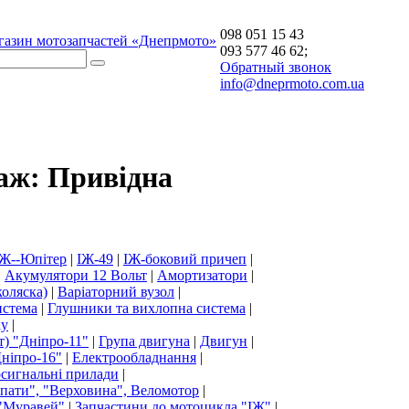
098 051 15 43
газин мотозапчастей «Днепрмото»
093 577 46 62;
Обратный звонок
info@dneprmoto.com.ua
аж: Привідна
ІЖ--Юпітер
|
ІЖ-49
|
ІЖ-боковий причеп
|
|
Акумулятори 12 Вольт
|
Амортизатори
|
коляска)
|
Варіаторний вузол
|
истема
|
Глушники та вихлопна система
|
ку
|
т) "Дніпро-11"
|
Група двигуна
|
Двигун
|
ніпро-16"
|
Електрообладнання
|
осигнальні прилади
|
рпати", "Верховина", Веломотор
|
 "Муравей"
|
Запчастини до мотоцикла "ІЖ"
|