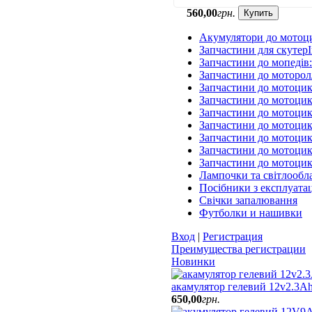
560
,
00
грн.
Купить
Акумулятори до мотоц
Запчастини для скутерІ
Запчастини до мопедів
Запчастини до моторол
Запчастини до мотоцик
Запчастини до мотоцик
Запчастини до мотоцик
Запчастини до мотоцик
Запчастини до мотоци
Запчастини до мотоцик
Запчастини до мотоци
Лампочки та світлообл
Посібники з експлуатац
Свічки запалювання
Футболки и нашивки
Вход
|
Регистрация
Преимущества регистрации
Новинки
акамулятор гелевий 12v2.3Ah
650
,
00
грн.