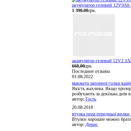
акумулятор гелевий 12V9Ah
1 390
,
00
грн.
акамулятор гелевий 12V2.3A
660
,
00
грн.
Последние отзывы
01.08.2022
манжета запорної голки карбю
Якість жахлива. Якщо прозорі
розбухають за декілька днів в 
Гость
20.08.2018
втулка пера передньої вилки 
Втулки хорошие можно брат
Денис