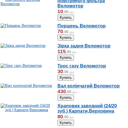
повітряного фільтра
Веломотор
10
,
00
грн.
Поршень Веломотор
70
,
00
грн.
Зірка задня Веломотор
115
,
00
грн.
Трос газу Веломотор
30
,
00
грн.
Вал колінчатий Веломотор
430
,
00
грн.
Храповик заводний (24/20
зуб.) Карпати,Верховина
80
,
00
грн.