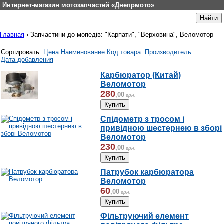
Интернет-магазин мотозапчастей «Днепрмото»
Главная
›
Запчастини до мопедів: "Карпати", "Верховина", Веломотор
Сортировать:
Цена
Наименование
Код товара:
Производитель
Дата добавления
Карбюратор (Китай)
Веломотор
280
,
00
грн.
Спідометр з тросом і
привідною шестернею в зборі
Веломотор
230
,
00
грн.
Патрубок карбюратора
Веломотор
60
,
00
грн.
Фільтруючий елемент