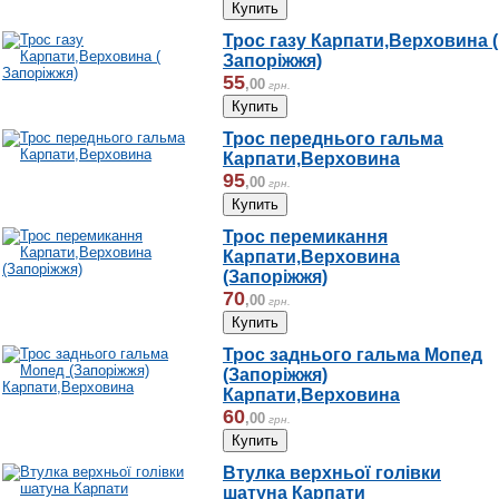
Трос газу Карпати,Верховина (
Запоріжжя)
55
,
00
грн.
Трос переднього гальма
Карпати,Верховина
95
,
00
грн.
Трос перемикання
Карпати,Верховина
(Запоріжжя)
70
,
00
грн.
Трос заднього гальма Мопед
(Запоріжжя)
Карпати,Верховина
60
,
00
грн.
Втулка верхньої голівки
шатуна Карпати