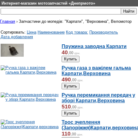
Интернет-магазин мотозапчастей «Днепрмото»
Главная
›
Запчастини до мопедів: "Карпати", "Верховина", Веломотор
Сортировать:
Цена
Наименование
Код товара:
Производитель
Дата добавления
Пружина заводна Карпати
40
,
00
грн.
Ручка газа з важілем гальма
Карпати,Верховина
490
,
00
грн.
Ручка перемикання передач у
зборі Карпати,Верховина
510
,
00
грн.
Трос зчеплення
(Запоріжжя)Карпати,верховин
110
,
00
грн.