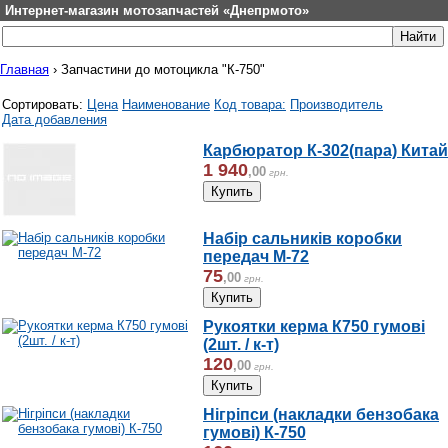
Интернет-магазин мотозапчастей «Днепрмото»
Главная
›
Запчастини до мотоцикла "К-750"
Сортировать:
Цена
Наименование
Код товара:
Производитель
Дата добавления
Карбюратор К-302(пара) Китай
1 940
,
00
грн.
Набір сальників коробки
передач М-72
75
,
00
грн.
Рукоятки керма К750 гумові
(2шт. / к-т)
120
,
00
грн.
Нігріпси (накладки бензобака
гумові) К-750