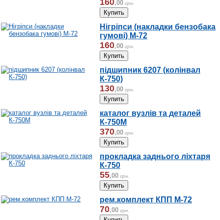
160
,
00
грн.
Нігріпси (накладки бензобака
гумові) М-72
160
,
00
грн.
підшипник 6207 (колінвал
К-750)
130
,
00
грн.
каталог вузлів та деталей
К-750М
370
,
00
грн.
прокладка заднього ліхтаря
К-750
55
,
00
грн.
рем.комплект КПП М-72
70
,
00
грн.