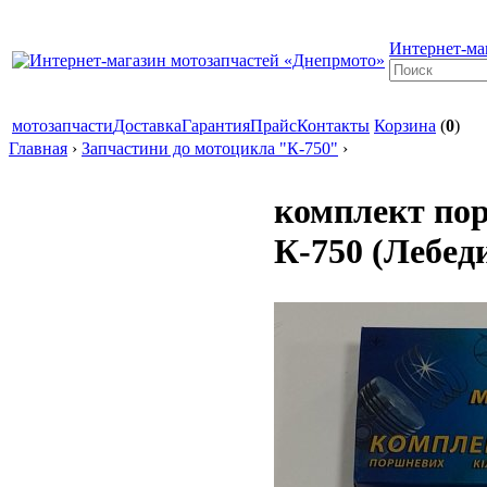
Интернет-ма
мотозапчасти
Доставка
Гарантия
Прайс
Контакты
Корзина
(
0
)
Главная
›
Запчастини до мотоцикла "К-750"
›
комплект по
К-750 (Лебеди