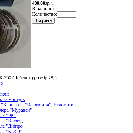
480
,
00
грн.
В наличии
Количество:
В корзину
-750 (Лебедин) розмір 78,5
ыв
иклів
в та мопедІв
: "Карпати", "Верховина", Веломотор
лера "Муравей"
ла "ІЖ"
ла "Восход"
ла "Дніпро"
ла "К-750"