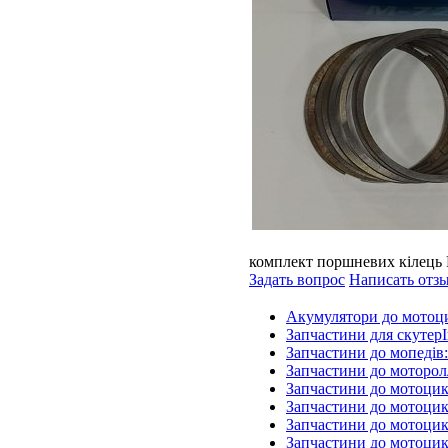
комплект поршневих кілець К
Задать вопрос
Написать отз
Акумулятори до мотоц
Запчастини для скутерІ
Запчастини до мопедів
Запчастини до моторол
Запчастини до мотоцик
Запчастини до мотоцик
Запчастини до мотоцик
Запчастини до мотоцик