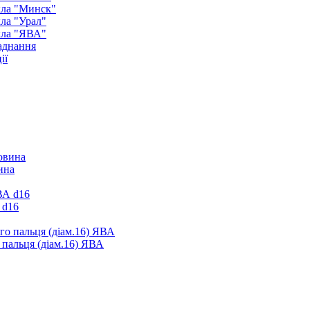
кла "Минск"
ла "Урал"
кла "ЯВА"
аднання
ії
ина
 d16
 пальця (діам.16) ЯВА