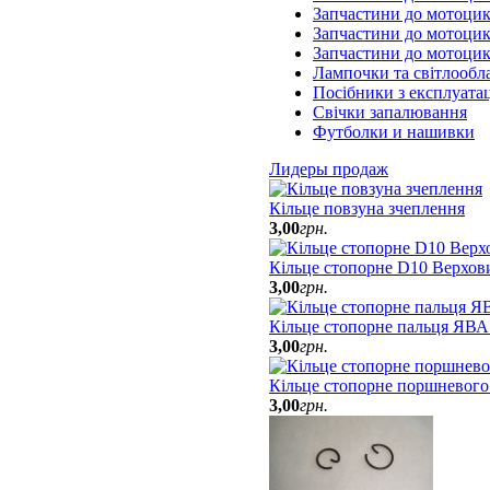
Запчастини до мотоци
Запчастини до мотоцик
Запчастини до мотоци
Лампочки та світлообл
Посібники з експлуатац
Свічки запалювання
Футболки и нашивки
Лидеры продаж
Кільце повзуна зчеплення
3
,
00
грн.
Кільце стопорне D10 Верхов
3
,
00
грн.
Кільце стопорне пальця ЯВА
3
,
00
грн.
Кільце стопорне поршневого
3
,
00
грн.