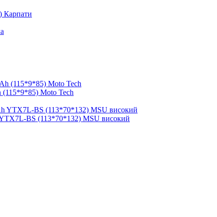
.) Карпати
 (115*9*85) Moto Tech
 YTX7L-BS (113*70*132) MSU високий