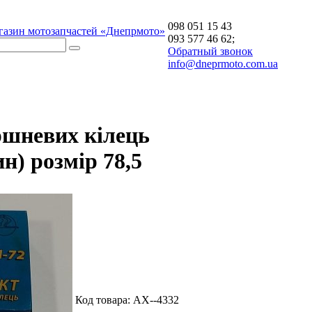
098 051 15 43
газин мотозапчастей «Днепрмото»
093 577 46 62;
Обратный звонок
info@dneprmoto.com.ua
ршневих кілець
н) розмір 78,5
Код товара:
АХ--4332