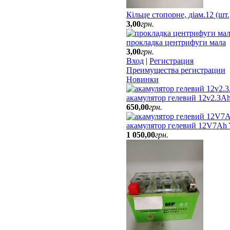
Кільце стопорне, діам.12 (шт
3
,
00
грн.
прокладка центрифуги мала
3
,
00
грн.
Вход
|
Регистрация
Преимущества регистрации
Новинки
акамулятор гелевий 12v2.3Ah
650
,
00
грн.
акамулятор гелевий 12V7Ah
1 050
,
00
грн.