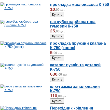
прокладка маслонасоса К-750
10
,
00
грн.
патрубок карбюратора
гумовий К-750
25
,
00
грн.
прокладка пружини клапана
К-750 (корок)
5
,
00
грн.
каталог вузлів та деталей
К-750
630
,
00
грн.
ключ замка запалювання
К-750
110
,
00
грн.
Перехідник кріплення