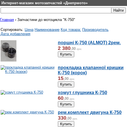
Интернет-магазин мотозапчастей «Днепрмото»
Главная
›
Запчастини до мотоцикла "К-750"
Сортировать:
Цена
Наименование
Код товара:
Производитель
Дата добавления
поршні К-750 (ALMOT) 2рем.
2 380
,
00
грн.
прокладка клапанної кришки
К-750 (корок)
15
,
00
грн.
хомут глушника К-750
60
,
00
грн.
рем.комплект двигуна К-750
330
,
00
грн.