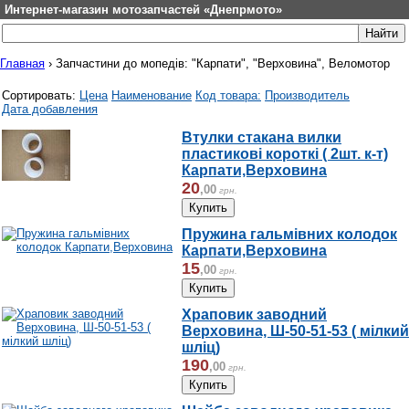
Интернет-магазин мотозапчастей «Днепрмото»
Главная
›
Запчастини до мопедів: "Карпати", "Верховина", Веломотор
Сортировать:
Цена
Наименование
Код товара:
Производитель
Дата добавления
Втулки стакана вилки
пластикові короткі ( 2шт. к-т)
Карпати,Верховина
20
,
00
грн.
Пружина гальмівних колодок
Карпати,Верховина
15
,
00
грн.
Храповик заводний
Верховина, Ш-50-51-53 ( мілкий
шліц)
190
,
00
грн.