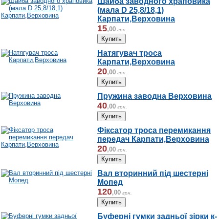
Шайба заводного храповика
(мала D 25,8/18,1)
Карпати,Верховина
15
,
00
грн.
Натягувач троса
Карпати,Верховина
20
,
00
грн.
Пружина заводна Верховина
40
,
00
грн.
Фіксатор троса перемикання
передач Карпати,Верховина
20
,
00
грн.
Вал вторинний під шестерні
Мопед
120
,
00
грн.
Буферні гумки задньої зірки к-