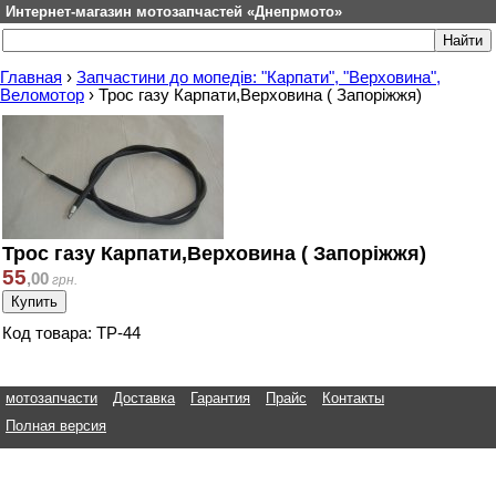
Интернет-магазин мотозапчастей «Днепрмото»
Главная
›
Запчастини до мопедів: "Карпати", "Верховина",
Веломотор
›
Трос газу Карпати,Верховина ( Запоріжжя)
Трос газу Карпати,Верховина ( Запоріжжя)
55
,
00
грн.
Код товара: ТР-44
мотозапчасти
Доставка
Гарантия
Прайс
Контакты
Полная версия