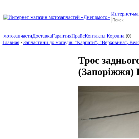
Интернет-ма
мотозапчасти
Доставка
Гарантия
Прайс
Контакты
Корзина
(
0
)
Главная
›
Запчастини до мопедів: "Карпати", "Верховина", Вел
Трос задньог
(Запоріжжя) 