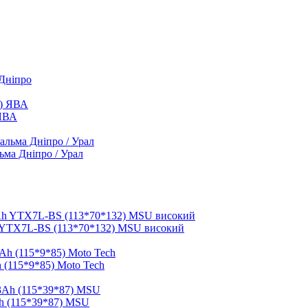
 Дніпро
 ЯВА
ьма Дніпро / Урал
 YTX7L-BS (113*70*132) MSU високий
 (115*9*85) Moto Tech
h (115*39*87) MSU