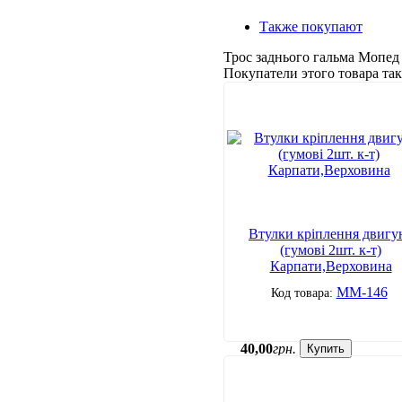
Также покупают
Трос заднього гальма Мопед
Покупатели этого товара т
Втулки кріплення двигу
(гумові 2шт. к-т)
Карпати,Верховина
ММ-146
40
,
00
грн.
Купить