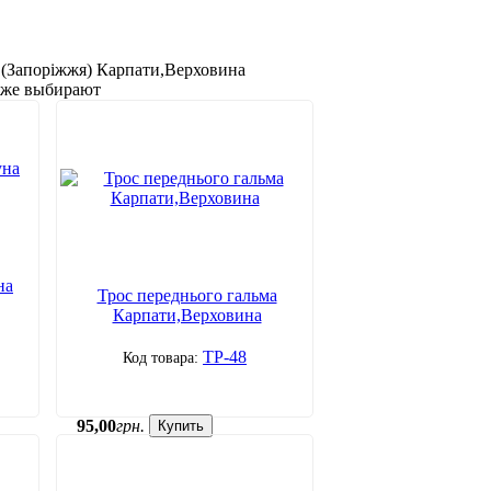
 (Запоріжжя) Карпати,Верховина
акже выбирают
на
Трос переднього гальма
Карпати,Верховина
ТР-48
95
,
00
грн.
Купить