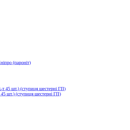
ніпро (пароніт)
т 45 шт.) (ступиця шестерні ГП)