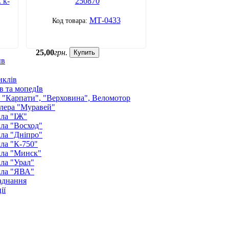
 к-
250870
МТ-0433
25
,
00
грн.
Купить
ыв
иклів
в та мопедІв
: "Карпати", "Верховина", Веломотор
лера "Муравей"
ла "ІЖ"
ла "Восход"
ла "Дніпро"
ла "К-750"
кла "Минск"
ла "Урал"
кла "ЯВА"
аднання
ії