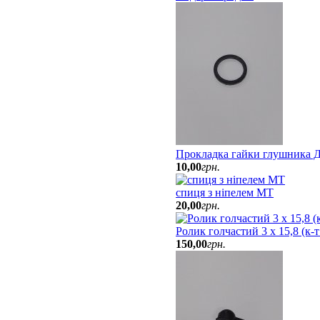
Прокладка гайки глушника Д
10
,
00
грн.
спиця з ніпелем МТ
20
,
00
грн.
Ролик голчастий 3 х 15,8 (к-
150
,
00
грн.