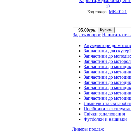
Карпати,Верховина ( 2шт.
т)
MR-0121
95
,
00
грн.
Купить
Задать вопрос
Написать отз
Акумулятори до мотоц
Запчастини для скутерІ
Запчастини до мопедів
Запчастини до моторол
Запчастини до мотоцик
Запчастини до мотоцик
Запчастини до мотоцик
Запчастини до мотоцик
Запчастини до мотоци
Запчастини до мотоцик
Запчастини до мотоци
Лампочки та світлообл
Посібники з експлуатац
Свічки запалювання
Футболки и нашивки
Лидеры продаж