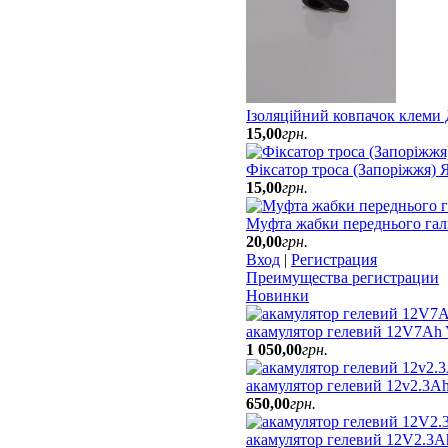
Ізоляційний ковпачок клеми
15
,
00
грн.
Фіксатор троса (Запоріжжя)
15
,
00
грн.
Муфта жабки переднього гал
20
,
00
грн.
Вход
|
Регистрация
Преимущества регистрации
Новинки
акамулятор гелевий 12V7Ah
1 050
,
00
грн.
акамулятор гелевий 12v2.3Ah
650
,
00
грн.
акамулятор гелевий 12V2.3A