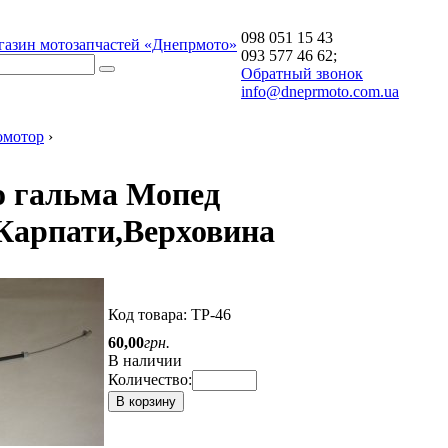
098 051 15 43
газин мотозапчастей «Днепрмото»
093 577 46 62;
Обратный звонок
info@dneprmoto.com.ua
омотор
›
о гальма Мопед
Карпати,Верховина
Код товара:
ТР-46
60
,
00
грн.
В наличии
Количество:
В корзину