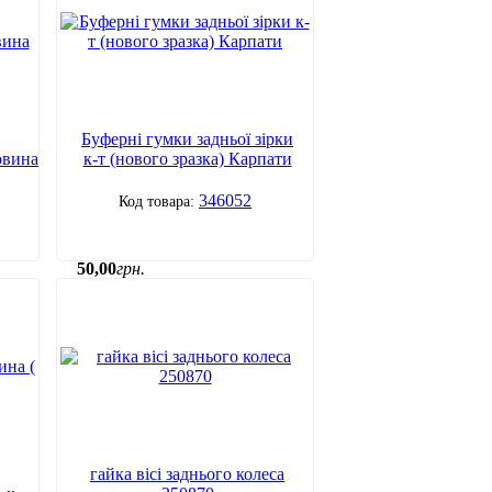
Буферні гумки задньої зірки
овина
к-т (нового зразка) Карпати
346052
50
,
00
грн.
гайка вісі заднього колеса