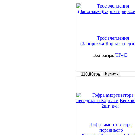
Трос зчеплення
(Запоріжжя)Карпати,верх
ТР-43
110
,
00
грн.
Купить
Гофра амортизатора
переднього