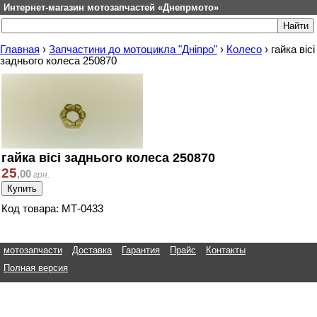
Интернет-магазин мотозапчастей «Днепрмото»
Главная
›
Запчастини до мотоцикла "Дніпро"
›
Колесо
›
гайка вісі
заднього колеса 250870
гайка вісі заднього колеса 250870
25
,
00
грн.
Код товара: МТ-0433
мотозапчасти
Доставка
Гарантия
Прайс
Контакты
Полная версия