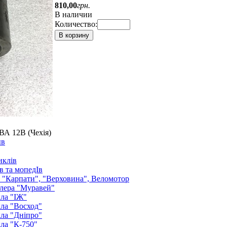
810
,
00
грн.
В наличии
Количество:
В корзину
ВА 12В (Чехія)
ыв
иклів
в та мопедІв
: "Карпати", "Верховина", Веломотор
лера "Муравей"
ла "ІЖ"
ла "Восход"
ла "Дніпро"
ла "К-750"