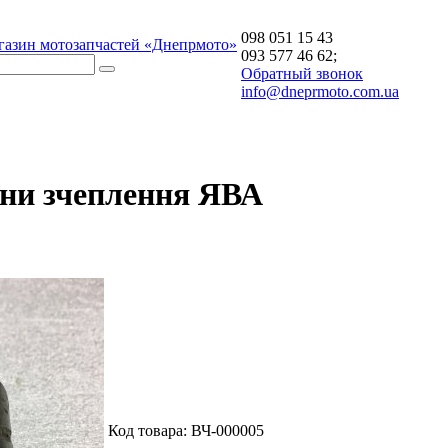
098 051 15 43
газин мотозапчастей «Днепрмото»
093 577 46 62;
Обратный звонок
info@dneprmoto.com.ua
ини зчеплення ЯВА
Код товара:
ВЧ-000005