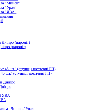
кла "Минск"
ла "Урал"
кла "ЯВА"
аднання
ії
ніпро (пароніт)
т 45 шт.) (ступиця шестерні ГП)
 Дніпро
 ЯВА