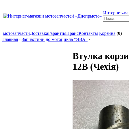
Интернет-ма
мотозапчасти
Доставка
Гарантия
Прайс
Контакты
Корзина
(
0
)
Главная
›
Запчастини до мотоцикла "ЯВА"
›
Втулка корз
12В (Чехія)