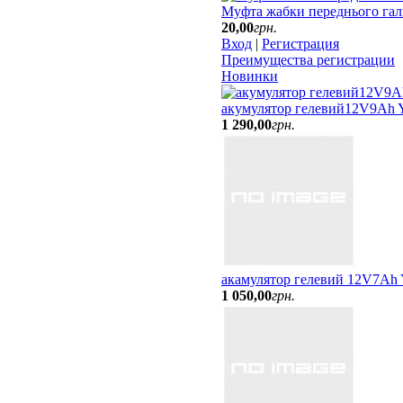
Муфта жабки переднього гал
20
,
00
грн.
Вход
|
Регистрация
Преимущества регистрации
Новинки
акумулятор гелевий12V9Ah
1 290
,
00
грн.
акамулятор гелевий 12V7Ah
1 050
,
00
грн.