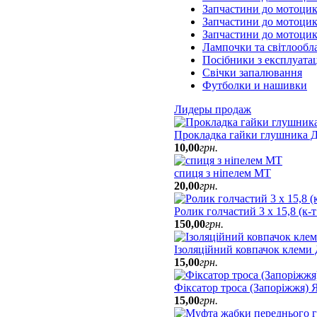
Запчастини до мотоци
Запчастини до мотоцик
Запчастини до мотоци
Лампочки та світлообл
Посібники з експлуатац
Свічки запалювання
Футболки и нашивки
Лидеры продаж
Прокладка гайки глушника Д
10
,
00
грн.
спиця з ніпелем МТ
20
,
00
грн.
Ролик голчастий 3 х 15,8 (к-
150
,
00
грн.
Ізоляційний ковпачок клеми
15
,
00
грн.
Фіксатор троса (Запоріжжя)
15
,
00
грн.