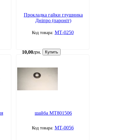
Прокладка гайки глушника
Дніпро (пароніт)
МТ-0250
10
,
00
грн.
Купить
ня
шайба МТ801506
МТ-0056