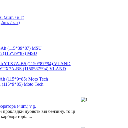
шт. / к-т)
h (115*39*87) MSU
h YTX7A-BS (1150*87*94) VLAND
 (115*9*85) Moto Tech
ратора (4шт.) v.g.
 прокладки дубіють від бензину, то ці
карбюраторі......