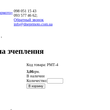
098 051 15 43
прмото»
093 577 46 62;
Обратный звонок
info@dneprmoto.com.ua
›
на зчеплення
Код товара:
РМТ-4
3
,
00
грн.
В наличии
Количество:
В корзину