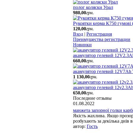
полог коляски Урал
980
,
00
грн.
Рукоятки керма К750 гумові (2
120
,
00
грн.
Вход
|
Регистрация
Преимущества регистрации
Новинки
акамулятор гелевий 12V2.3A
660
,
00
грн.
акамулятор гелевий 12V7A
1 130
,
00
грн.
акамулятор гелевий 12v2.3Ah
650
,
00
грн.
Последние отзывы
01.08.2022
манжета запорної голки карбю
Якість жахлива. Якщо прозорі
розбухають за декілька днів в 
Гость