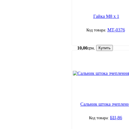
Гайка М8 х 1
МТ-0376
10
,
00
грн.
Купить
Сальник штока зчеплен
БЦ-86