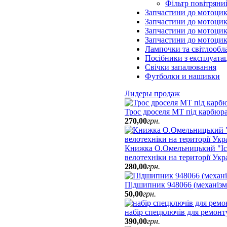
Фільтр повітряни
Запчастини до мотоцик
Запчастини до мотоци
Запчастини до мотоцик
Запчастини до мотоци
Лампочки та світлообл
Посібники з експлуатац
Свічки запалювання
Футболки и нашивки
Лидеры продаж
Трос дроселя МТ під карбюр
270
,
00
грн.
Книжка О.Омельницький "Іст
велотехніки на території Укр
280
,
00
грн.
Підшипник 948066 (механізм
50
,
00
грн.
набір спецключів для ремон
390
,
00
грн.