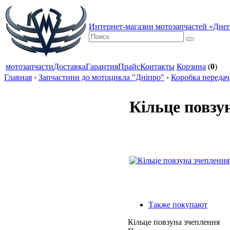
Интернет-магазин мотозапчастей «Дне
мотозапчасти
Доставка
Гарантия
Прайс
Контакты
Корзина
(
0
)
Главная
›
Запчастини до мотоцикла "Дніпро"
›
Коробка передач
Кільце повзу
Также покупают
Кільце повзуна зчеплення