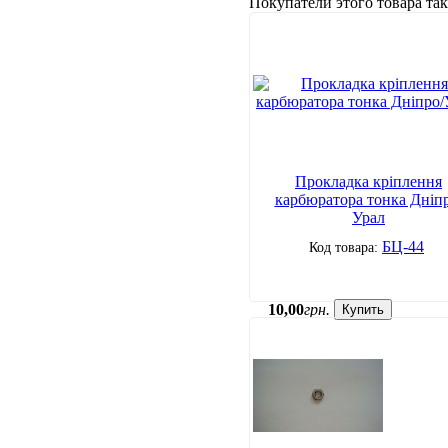
Покупатели этого товара т
Прокладка кріплення
карбюратора тонка Дніпр
Урал
БЦ-44
10
,
00
грн.
Купить