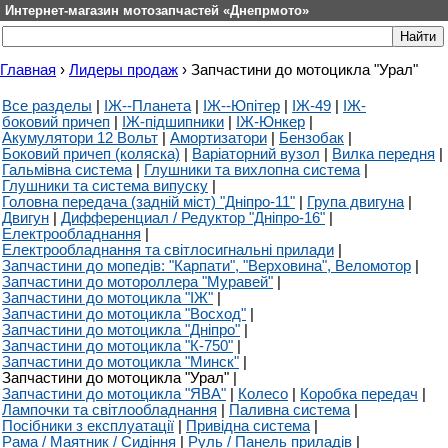
Интернет-магазин мотозапчастей «Днепрмото»
Главная
›
Лидеры продаж
›
Запчастини до мотоцикла "Урал"
Все разделы
|
ІЖ--Планета
|
ІЖ--Юпітер
|
ІЖ-49
|
ІЖ-
боковий причеп
|
ІЖ-підшипники
|
ІЖ-Юнкер
|
Акумулятори 12 Вольт
|
Амортизатори
|
Бензобак
|
Боковий причеп (коляска)
|
Варіаторний вузол
|
Вилка передня
|
Гальмівна система
|
Глушники та вихлопна система
|
Глушники та система випуску
|
Головна передача (задній міст) "Дніпро-11"
|
Група двигуна
|
Двигун
|
Дифференциал / Редуктор "Дніпро-16"
|
Електрообладнання
|
Електрообладнання та світлосигнальні прилади
|
Запчастини до мопедів: "Карпати", "Верховина", Веломотор
|
Запчастини до мотороллера "Муравей"
|
Запчастини до мотоцикла "ІЖ"
|
Запчастини до мотоцикла "Восход"
|
Запчастини до мотоцикла "Дніпро"
|
Запчастини до мотоцикла "К-750"
|
Запчастини до мотоцикла "Минск"
|
Запчастини до мотоцикла "Урал"
|
Запчастини до мотоцикла "ЯВА"
|
Колесо
|
Коробка передач
|
Лампочки та світлообладнання
|
Паливна система
|
Посібники з експлуатації
|
Привідна система
|
Рама / Маятник / Сидіння
|
Руль / Панель приладів
|