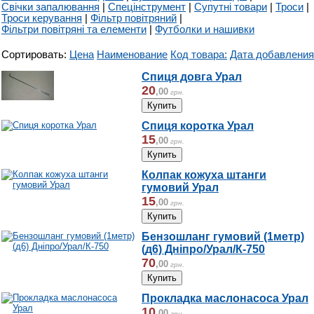
Свічки запалювання
|
Спецінструмент
|
Супутні товари
|
Троси
|
Троси керування
|
Фільтр повітряний
|
Фільтри повітряні та елементи
|
Футболки и нашивки
Сортировать:
Цена
Наименование
Код товара:
Дата добавления
Спиця довга Урал
20
,
00
грн.
Спиця коротка Урал
15
,
00
грн.
Колпак кожуха штанги
гумовий Урал
15
,
00
грн.
Бензошланг гумовий (1метр)
(д6) Дніпро/Урал/К-750
70
,
00
грн.
Прокладка маслонасоса Урал
10
,
00
грн.