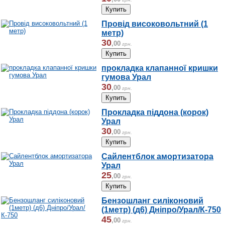
Провід високовольтний (1
метр)
30
,
00
грн.
прокладка клапанної кришки
гумова Урал
30
,
00
грн.
Прокладка піддона (корок)
Урал
30
,
00
грн.
Сайлентблок амортизатора
Урал
25
,
00
грн.
Бензошланг силіконовий
(1метр) (д6) Дніпро/Урал/К-750
45
,
00
грн.