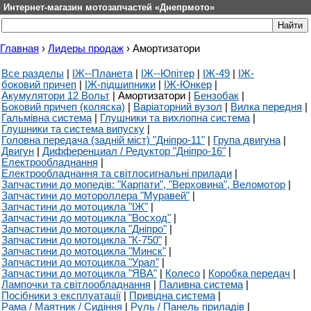
Интернет-магазин мотозапчастей «Днепрмото»
Главная
›
Лидеры продаж
›
Амортизатори
Все разделы
|
ІЖ--Планета
|
ІЖ--Юпітер
|
ІЖ-49
|
ІЖ-
боковий причеп
|
ІЖ-підшипники
|
ІЖ-Юнкер
|
Акумулятори 12 Вольт
|
Амортизатори
|
Бензобак
|
Боковий причеп (коляска)
|
Варіаторний вузол
|
Вилка передня
|
Гальмівна система
|
Глушники та вихлопна система
|
Глушники та система випуску
|
Головна передача (задній міст) "Дніпро-11"
|
Група двигуна
|
Двигун
|
Дифференциал / Редуктор "Дніпро-16"
|
Електрообладнання
|
Електрообладнання та світлосигнальні прилади
|
Запчастини до мопедів: "Карпати", "Верховина", Веломотор
|
Запчастини до мотороллера "Муравей"
|
Запчастини до мотоцикла "ІЖ"
|
Запчастини до мотоцикла "Восход"
|
Запчастини до мотоцикла "Дніпро"
|
Запчастини до мотоцикла "К-750"
|
Запчастини до мотоцикла "Минск"
|
Запчастини до мотоцикла "Урал"
|
Запчастини до мотоцикла "ЯВА"
|
Колесо
|
Коробка передач
|
Лампочки та світлообладнання
|
Паливна система
|
Посібники з експлуатації
|
Привідна система
|
Рама / Маятник / Сидіння
|
Руль / Панель приладів
|