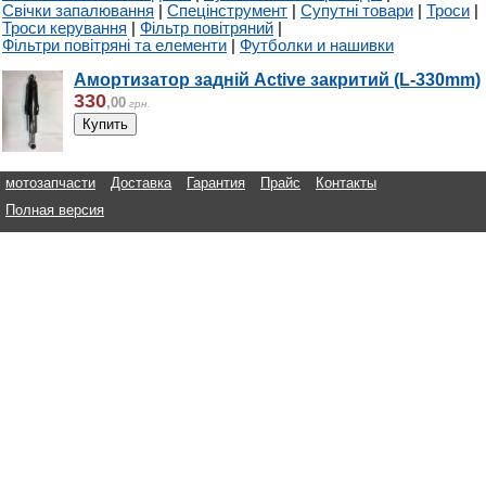
Свічки запалювання
|
Спецінструмент
|
Супутні товари
|
Троси
|
Троси керування
|
Фільтр повітряний
|
Фільтри повітряні та елементи
|
Футболки и нашивки
Амортизатор задній Active закритий (L-330mm)
330
,
00
грн.
мотозапчасти
Доставка
Гарантия
Прайс
Контакты
Полная версия