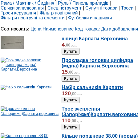
Рама / Маятник / Сидіння
|
Руль / Панель приладів
|
Свічки запалювання
|
Спецінструмент
|
Супутні товари
|
Троси
|
Троси керування
|
Фільтр повітряний
|
Фільтри повітряні та елементи
|
Футболки и нашивки
Сортировать:
Цена
Наименование
Код товара:
Дата добавления
шпиця Карпати,Верховина
4
,
00
грн.
Прокладка головки циліндра
(мідна) Карпати,Верховина
15
,
00
грн.
Набір сальників Карпати
120
,
00
грн.
Трос зчеплення
(Запоріжжя)Карпати,верховин
110
,
00
грн.
Кільце поршневе 38,00 (норма)