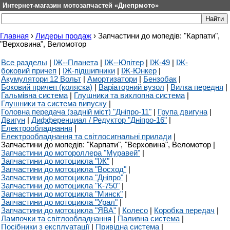
Интернет-магазин мотозапчастей «Днепрмото»
Главная
›
Лидеры продаж
›
Запчастини до мопедів: "Карпати",
"Верховина", Веломотор
Все разделы
|
ІЖ--Планета
|
ІЖ--Юпітер
|
ІЖ-49
|
ІЖ-
боковий причеп
|
ІЖ-підшипники
|
ІЖ-Юнкер
|
Акумулятори 12 Вольт
|
Амортизатори
|
Бензобак
|
Боковий причеп (коляска)
|
Варіаторний вузол
|
Вилка передня
|
Гальмівна система
|
Глушники та вихлопна система
|
Глушники та система випуску
|
Головна передача (задній міст) "Дніпро-11"
|
Група двигуна
|
Двигун
|
Дифференциал / Редуктор "Дніпро-16"
|
Електрообладнання
|
Електрообладнання та світлосигнальні прилади
|
Запчастини до мопедів: "Карпати", "Верховина", Веломотор
|
Запчастини до мотороллера "Муравей"
|
Запчастини до мотоцикла "ІЖ"
|
Запчастини до мотоцикла "Восход"
|
Запчастини до мотоцикла "Дніпро"
|
Запчастини до мотоцикла "К-750"
|
Запчастини до мотоцикла "Минск"
|
Запчастини до мотоцикла "Урал"
|
Запчастини до мотоцикла "ЯВА"
|
Колесо
|
Коробка передач
|
Лампочки та світлообладнання
|
Паливна система
|
Посібники з експлуатації
|
Привідна система
|