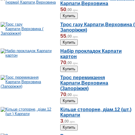
Карпати,Верховина
50
,
00
грн.
Трос газу Карпати,Верховина (
Запоріжжя)
55
,
00
грн.
Набір прокладок Карпати
картон
70
,
00
грн.
Трос перемикання
Карпати,Верховина
(Запоріжжя)
70
,
00
грн.
Кільце стопорне, діам.12 (шт.)
Карпати
3
,
00
грн.