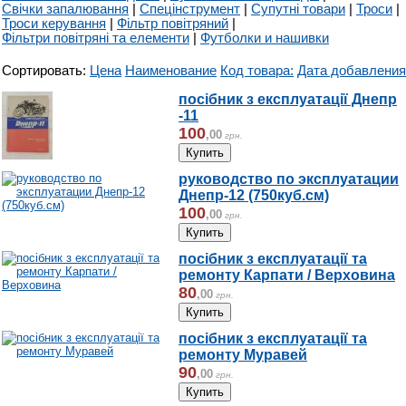
Свічки запалювання
|
Спецінструмент
|
Супутні товари
|
Троси
|
Троси керування
|
Фільтр повітряний
|
Фільтри повітряні та елементи
|
Футболки и нашивки
Сортировать:
Цена
Наименование
Код товара:
Дата добавления
посібник з експлуатації Днепр
-11
100
,
00
грн.
руководство по эксплуатации
Днепр-12 (750куб.см)
100
,
00
грн.
посібник з експлуатації та
ремонту Карпати / Верховина
80
,
00
грн.
посібник з експлуатації та
ремонту Муравей
90
,
00
грн.