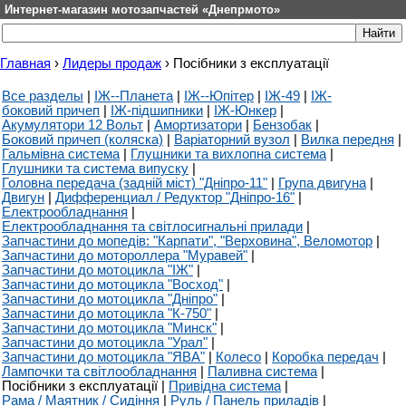
Интернет-магазин мотозапчастей «Днепрмото»
Главная
›
Лидеры продаж
›
Посібники з експлуатації
Все разделы
|
ІЖ--Планета
|
ІЖ--Юпітер
|
ІЖ-49
|
ІЖ-
боковий причеп
|
ІЖ-підшипники
|
ІЖ-Юнкер
|
Акумулятори 12 Вольт
|
Амортизатори
|
Бензобак
|
Боковий причеп (коляска)
|
Варіаторний вузол
|
Вилка передня
|
Гальмівна система
|
Глушники та вихлопна система
|
Глушники та система випуску
|
Головна передача (задній міст) "Дніпро-11"
|
Група двигуна
|
Двигун
|
Дифференциал / Редуктор "Дніпро-16"
|
Електрообладнання
|
Електрообладнання та світлосигнальні прилади
|
Запчастини до мопедів: "Карпати", "Верховина", Веломотор
|
Запчастини до мотороллера "Муравей"
|
Запчастини до мотоцикла "ІЖ"
|
Запчастини до мотоцикла "Восход"
|
Запчастини до мотоцикла "Дніпро"
|
Запчастини до мотоцикла "К-750"
|
Запчастини до мотоцикла "Минск"
|
Запчастини до мотоцикла "Урал"
|
Запчастини до мотоцикла "ЯВА"
|
Колесо
|
Коробка передач
|
Лампочки та світлообладнання
|
Паливна система
|
Посібники з експлуатації
|
Привідна система
|
Рама / Маятник / Сидіння
|
Руль / Панель приладів
|