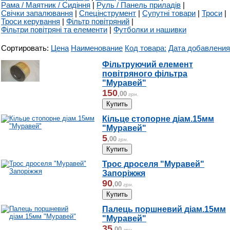
Рама / Маятник / Сидіння
|
Руль / Панель приладів
|
Свічки запалювання
|
Спецінструмент
|
Супутні товари
|
Троси
|
Троси керування
|
Фільтр повітряний
|
Фільтри повітряні та елементи
|
Футболки и нашивки
Сортировать:
Цена
Наименование
Код товара:
Дата добавления
Фільтруючий елемент
повітряного фільтра
"Муравей"
150
,
00
грн.
Кільце стопорне діам.15мм
"Муравей"
5
,
00
грн.
Трос дроселя "Муравей"
Запоріжжя
90
,
00
грн.
Палець поршневий діам.15мм
"Муравей"
35
,
00
грн.