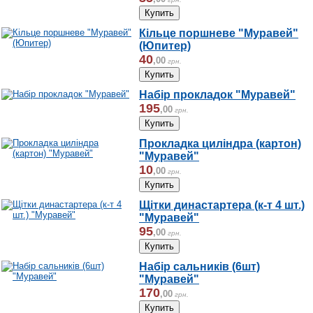
Кільце поршневе "Муравей"
(Юпитер)
40
,
00
грн.
Набір прокладок "Муравей"
195
,
00
грн.
Прокладка циліндра (картон)
"Муравей"
10
,
00
грн.
Щітки династартера (к-т 4 шт.)
"Муравей"
95
,
00
грн.
Набір сальників (6шт)
"Муравей"
170
,
00
грн.