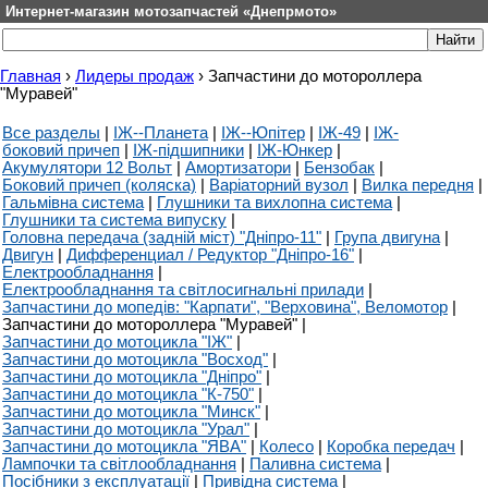
Интернет-магазин мотозапчастей «Днепрмото»
Главная
›
Лидеры продаж
›
Запчастини до мотороллера
"Муравей"
Все разделы
|
ІЖ--Планета
|
ІЖ--Юпітер
|
ІЖ-49
|
ІЖ-
боковий причеп
|
ІЖ-підшипники
|
ІЖ-Юнкер
|
Акумулятори 12 Вольт
|
Амортизатори
|
Бензобак
|
Боковий причеп (коляска)
|
Варіаторний вузол
|
Вилка передня
|
Гальмівна система
|
Глушники та вихлопна система
|
Глушники та система випуску
|
Головна передача (задній міст) "Дніпро-11"
|
Група двигуна
|
Двигун
|
Дифференциал / Редуктор "Дніпро-16"
|
Електрообладнання
|
Електрообладнання та світлосигнальні прилади
|
Запчастини до мопедів: "Карпати", "Верховина", Веломотор
|
Запчастини до мотороллера "Муравей"
|
Запчастини до мотоцикла "ІЖ"
|
Запчастини до мотоцикла "Восход"
|
Запчастини до мотоцикла "Дніпро"
|
Запчастини до мотоцикла "К-750"
|
Запчастини до мотоцикла "Минск"
|
Запчастини до мотоцикла "Урал"
|
Запчастини до мотоцикла "ЯВА"
|
Колесо
|
Коробка передач
|
Лампочки та світлообладнання
|
Паливна система
|
Посібники з експлуатації
|
Привідна система
|