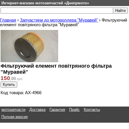
Интернет-магазин мотозапчастей «Днепрмото»
Главная
›
Запчастини до мотороллера "Муравей"
›
Фільтруючий
елемент повітряного фільтра "Муравей"
Фільтруючий елемент повітряного фільтра
"Муравей"
150
,
00
грн.
Код товара: АХ-4966
мотозапчасти
Доставка
Гарантия
Прайс
Контакты
Полная версия