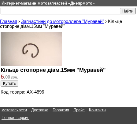
Интернет-магазин мотозапчастей «Днепрмото»
Главная
›
Запчастини до мотороллера "Муравей"
›
Кільце
стопорне діам.15мм "Муравей"
Кільце стопорне діам.15мм "Муравей"
5
,
00
грн.
Код товара: АХ-4896
мотозапчасти
Доставка
Гарантия
Прайс
Контакты
Полная версия