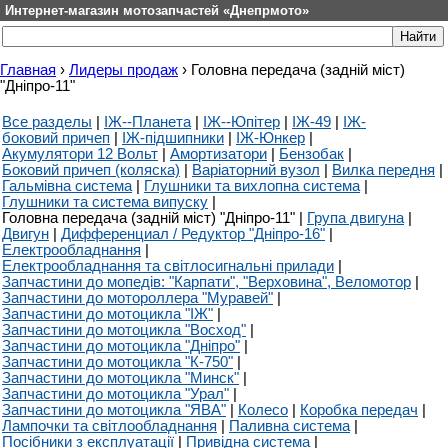
Интернет-магазин мотозапчастей «Днепрмото»
Главная
›
Лидеры продаж
›
Головна передача (задній міст)
"Дніпро-11"
Все разделы
|
ІЖ--Планета
|
ІЖ--Юпітер
|
ІЖ-49
|
ІЖ-
боковий причеп
|
ІЖ-підшипники
|
ІЖ-Юнкер
|
Акумулятори 12 Вольт
|
Амортизатори
|
Бензобак
|
Боковий причеп (коляска)
|
Варіаторний вузол
|
Вилка передня
|
Гальмівна система
|
Глушники та вихлопна система
|
Глушники та система випуску
|
Головна передача (задній міст) "Дніпро-11"
|
Група двигуна
|
Двигун
|
Дифференциал / Редуктор "Дніпро-16"
|
Електрообладнання
|
Електрообладнання та світлосигнальні прилади
|
Запчастини до мопедів: "Карпати", "Верховина", Веломотор
|
Запчастини до мотороллера "Муравей"
|
Запчастини до мотоцикла "ІЖ"
|
Запчастини до мотоцикла "Восход"
|
Запчастини до мотоцикла "Дніпро"
|
Запчастини до мотоцикла "К-750"
|
Запчастини до мотоцикла "Минск"
|
Запчастини до мотоцикла "Урал"
|
Запчастини до мотоцикла "ЯВА"
|
Колесо
|
Коробка передач
|
Лампочки та світлообладнання
|
Паливна система
|
Посібники з експлуатації
|
Привідна система
|