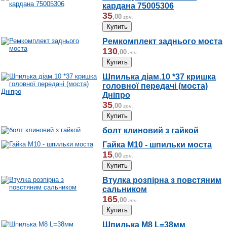
кардана 75005306
35
,
00
грн.
Ремкомплект заднього моста
130
,
00
грн.
Шпилька діам.10 *37 кришка
головної передачі (моста)
Дніпро
35
,
00
грн.
болт клиновий з гайкой
Гайка М10 - шпильки моста
15
,
00
грн.
Втулка розпірна з повстяним
сальником
165
,
00
грн.
Шпилька М8 L=38мм