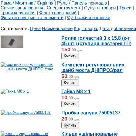
Рама / Маятник / Сидіння
|
Руль / Панель приладів
|
Свічки запалювання
|
Спецінструмент
|
Супутні товари
|
Троси
|
Троси керування
|
Фільтр повітряний
|
Фільтри повітряні та елементи
|
Футболки и нашивки
Сортировать:
Цена
Наименование
Код товара:
Дата добавления
Ролик голчастий 3 х 15,8 (к-т
45 шт.) (ступиця шестерні ГП)
150
,
00
грн.
Комплект регулювальних
шайб моста ДНІПРО,Урал
50
,
00
грн.
Гайка М8 х 1
10
,
00
грн.
Пробка сапуна 75005137
20
,
00
грн.
Кільце ущільнювальне