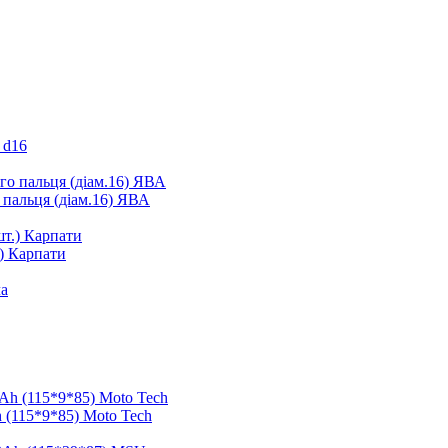
 d16
 пальця (діам.16) ЯВА
.) Карпати
 (115*9*85) Moto Tech