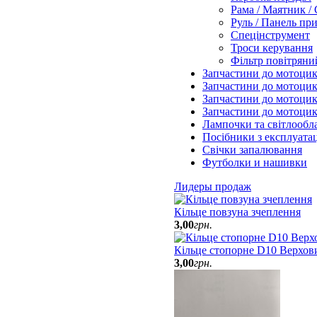
Рама / Маятник /
Руль / Панель пр
Спецінструмент
Троси керування
Фільтр повітряни
Запчастини до мотоцик
Запчастини до мотоци
Запчастини до мотоцик
Запчастини до мотоци
Лампочки та світлообл
Посібники з експлуатац
Свічки запалювання
Футболки и нашивки
Лидеры продаж
Кільце повзуна зчеплення
3
,
00
грн.
Кільце стопорне D10 Верхов
3
,
00
грн.