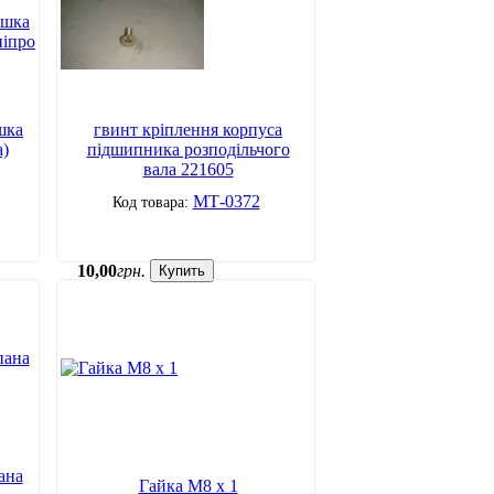
шка
гвинт кріплення корпуса
а)
підшипника розподільчого
вала 221605
МТ-0372
10
,
00
грн.
Купить
ана
Гайка М8 х 1