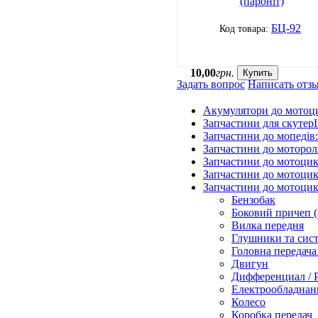
(пароніт)
БЦ-92
10
,
00
грн.
Купить
Задать вопрос
Написать отз
Акумулятори до мотоц
Запчастини для скутерІ
Запчастини до мопедів
Запчастини до моторол
Запчастини до мотоцик
Запчастини до мотоцик
Запчастини до мотоцик
Бензобак
Боковий причеп (
Вилка передня
Глушники та сис
Головна передача 
Двигун
Дифференциал / 
Електрообладнанн
Колесо
Коробка передач