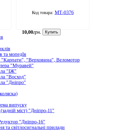
МТ-0376
10
,
00
грн.
Купить
ыв
иклів
в та мопедІв
: "Карпати", "Верховина", Веломотор
лера "Муравей"
ла "ІЖ"
ла "Восход"
ла "Дніпро"
коляска)
тема випуску
(задній міст) "Дніпро-11"
Редуктор "Дніпро-16"
я та світлосигнальні прилади