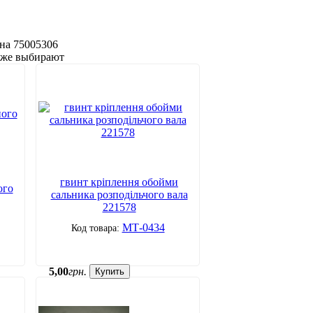
на 75005306
акже выбирают
гвинт кріплення обойми
ого
сальника розподільчого вала
221578
МТ-0434
5
,
00
грн.
Купить