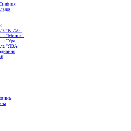
 Сидіння
иладів
й
ла "К-750"
кла "Минск"
ла "Урал"
кла "ЯВА"
аднання
ії
ина