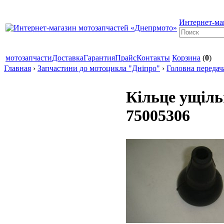
Интернет-ма
мотозапчасти
Доставка
Гарантия
Прайс
Контакты
Корзина
(
0
)
Главная
›
Запчастини до мотоцикла "Дніпро"
›
Головна передача
Кільце ущіл
75005306