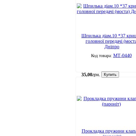
Шпилька діам.10 *37 кри
головної передачі (мост
Дніпро
МТ-0440
35
,
00
грн.
Купить
Прокладка пружини клап