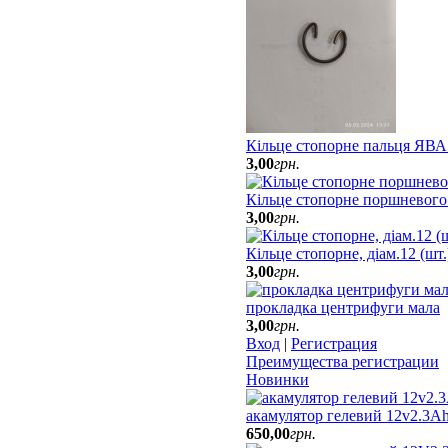
Кільце стопорне пальця ЯВА
3
,
00
грн.
Кільце стопорне поршневого
3
,
00
грн.
Кільце стопорне, діам.12 (шт
3
,
00
грн.
прокладка центрифуги мала
3
,
00
грн.
Вход
|
Регистрация
Преимущества регистрации
Новинки
акамулятор гелевий 12v2.3Ah
650
,
00
грн.