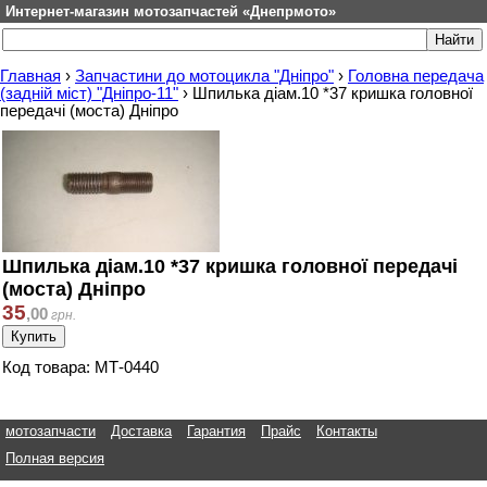
Интернет-магазин мотозапчастей «Днепрмото»
Главная
›
Запчастини до мотоцикла "Дніпро"
›
Головна передача
(задній міст) "Дніпро-11"
›
Шпилька діам.10 *37 кришка головної
передачі (моста) Дніпро
Шпилька діам.10 *37 кришка головної передачі
(моста) Дніпро
35
,
00
грн.
Код товара: МТ-0440
мотозапчасти
Доставка
Гарантия
Прайс
Контакты
Полная версия