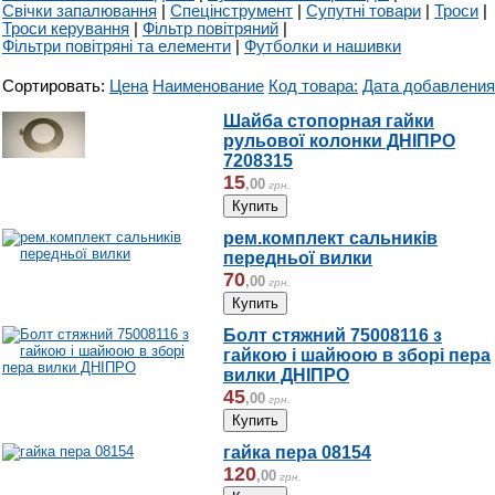
Свічки запалювання
|
Спецінструмент
|
Супутні товари
|
Троси
|
Троси керування
|
Фільтр повітряний
|
Фільтри повітряні та елементи
|
Футболки и нашивки
Сортировать:
Цена
Наименование
Код товара:
Дата добавления
Шайба стопорная гайки
рульової колонки ДНІПРО
7208315
15
,
00
грн.
рем.комплект сальників
передньої вилки
70
,
00
грн.
Болт стяжний 75008116 з
гайкою і шайюою в зборі пера
вилки ДНІПРО
45
,
00
грн.
гайка пера 08154
120
,
00
грн.