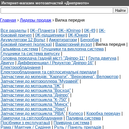
Интернет-магазин мотозапчастей «Днепрмото»
Главная
›
Лидеры продаж
›
Вилка передня
Все разделы
|
ІЖ--Планета
|
ІЖ--Юпітер
|
ІЖ-49
|
ІЖ-
боковий причеп
|
ІЖ-підшипники
|
ІЖ-Юнкер
|
Акумулятори 12 Вольт
|
Амортизатори
|
Бензобак
|
Боковий причеп (коляска)
|
Варіаторний вузол
|
Вилка передня
|
Гальмівна система
|
Глушники та вихлопна система
|
Глушники та система випуску
|
Головна передача (задній міст) "Дніпро-11"
|
Група двигуна
|
Двигун
|
Дифференциал / Редуктор "Дніпро-16"
|
Електрообладнання
|
Електрообладнання та світлосигнальні прилади
|
Запчастини до мопедів: "Карпати", "Верховина", Веломотор
|
Запчастини до мотороллера "Муравей"
|
Запчастини до мотоцикла "ІЖ"
|
Запчастини до мотоцикла "Восход"
|
Запчастини до мотоцикла "Дніпро"
|
Запчастини до мотоцикла "К-750"
|
Запчастини до мотоцикла "Минск"
|
Запчастини до мотоцикла "Урал"
|
Запчастини до мотоцикла "ЯВА"
|
Колесо
|
Коробка передач
|
Лампочки та світлообладнання
|
Паливна система
|
Посібники з експлуатації
|
Привідна система
|
Рама / Маятник / Сидіння
|
Руль / Панель приладів
|