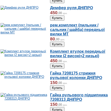
Демфер руля ДНІПРО
450
,
00
грн.
рем.комплект (пильник /
сальник / шайба) передньої
вилки МТ
80
,
00
грн.
Комплект втулок передньої
вилки (2 високі+2 низькі)
450
,
00
грн.
Гайка 7208175 стрижня
рульової колонки ДНІПРО
150
,
00
грн.
Гайка рульового підшипника
7208313 ДНІПРО
150
,
00
грн.