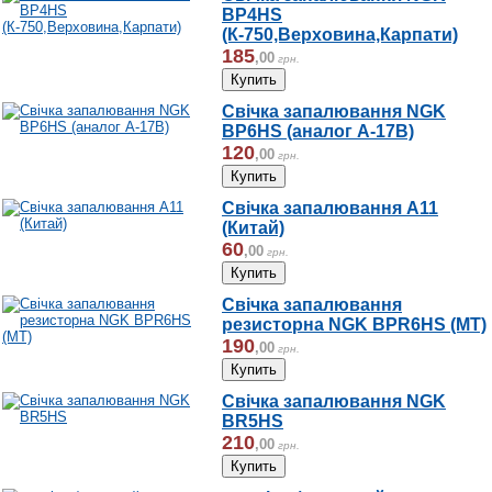
BP4HS
(К-750,Верховина,Карпати)
185
,
00
грн.
Cвічка запалювання NGK
BP6HS (аналог A-17B)
120
,
00
грн.
Свічка запалювання А11
(Китай)
60
,
00
грн.
Свічка запалювання
резисторна NGK BPR6HS (МТ)
190
,
00
грн.
Свічка запалювання NGK
BR5HS
210
,
00
грн.