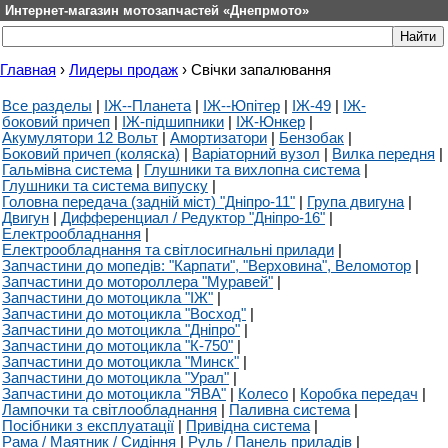
Интернет-магазин мотозапчастей «Днепрмото»
Главная
›
Лидеры продаж
›
Свічки запалювання
Все разделы
|
ІЖ--Планета
|
ІЖ--Юпітер
|
ІЖ-49
|
ІЖ-
боковий причеп
|
ІЖ-підшипники
|
ІЖ-Юнкер
|
Акумулятори 12 Вольт
|
Амортизатори
|
Бензобак
|
Боковий причеп (коляска)
|
Варіаторний вузол
|
Вилка передня
|
Гальмівна система
|
Глушники та вихлопна система
|
Глушники та система випуску
|
Головна передача (задній міст) "Дніпро-11"
|
Група двигуна
|
Двигун
|
Дифференциал / Редуктор "Дніпро-16"
|
Електрообладнання
|
Електрообладнання та світлосигнальні прилади
|
Запчастини до мопедів: "Карпати", "Верховина", Веломотор
|
Запчастини до мотороллера "Муравей"
|
Запчастини до мотоцикла "ІЖ"
|
Запчастини до мотоцикла "Восход"
|
Запчастини до мотоцикла "Дніпро"
|
Запчастини до мотоцикла "К-750"
|
Запчастини до мотоцикла "Минск"
|
Запчастини до мотоцикла "Урал"
|
Запчастини до мотоцикла "ЯВА"
|
Колесо
|
Коробка передач
|
Лампочки та світлообладнання
|
Паливна система
|
Посібники з експлуатації
|
Привідна система
|
Рама / Маятник / Сидіння
|
Руль / Панель приладів
|