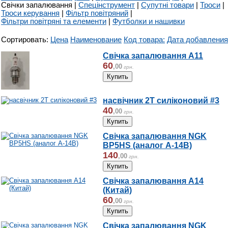
Свічки запалювання
|
Спецінструмент
|
Супутні товари
|
Троси
|
Троси керування
|
Фільтр повітряний
|
Фільтри повітряні та елементи
|
Футболки и нашивки
Сортировать:
Цена
Наименование
Код товара:
Дата добавления
Свічка запалювання А11
60
,
00
грн.
насвічник 2Т силіконовий #3
40
,
00
грн.
Свічка запалювання NGK
BP5HS (аналог A-14B)
140
,
00
грн.
Свічка запалювання А14
(Китай)
60
,
00
грн.
Свічка запалювання NGK