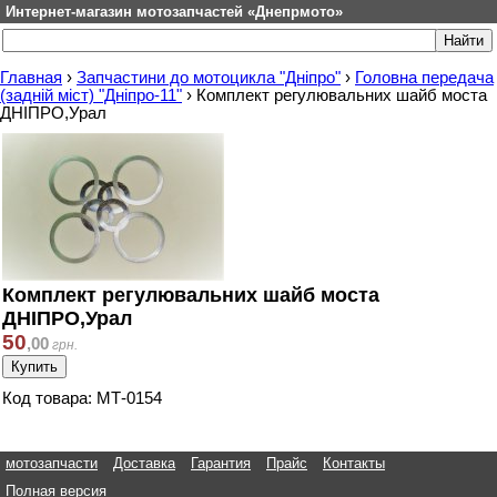
Интернет-магазин мотозапчастей «Днепрмото»
Главная
›
Запчастини до мотоцикла "Дніпро"
›
Головна передача
(задній міст) "Дніпро-11"
›
Комплект регулювальних шайб моста
ДНІПРО,Урал
Комплект регулювальних шайб моста
ДНІПРО,Урал
50
,
00
грн.
Код товара: МТ-0154
мотозапчасти
Доставка
Гарантия
Прайс
Контакты
Полная версия