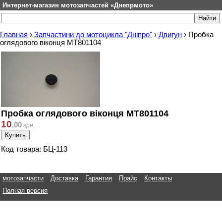
Интернет-магазин мотозапчастей «Днепрмото»
Главная
›
Запчастини до мотоцикла "Дніпро"
›
Двигун
›
Пробка
оглядового віконця МТ801104
Пробка оглядового віконця МТ801104
10
,
00
грн.
Код товара: БЦ-113
мотозапчасти
Доставка
Гарантия
Прайс
Контакты
Полная версия