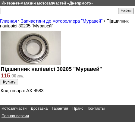
Интернет-магазин мотозапчастей «Днепрмото»
Главная
›
Запчастини до мотороллера "Муравей"
›
Підшипник
напіввісі 30205 "Муравей"
Підшипник напіввісі 30205 "Муравей"
115
,
00
грн.
Код товара: АХ-4583
мотозапчасти
Доставка
Гарантия
Прайс
Контакты
Полная версия