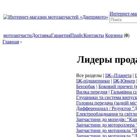
Интернет-ма
мотозапчасти
Доставка
Гарантия
Прайс
Контакты
Корзина
(
0
)
Главная
›
Лидеры прод
Все разделы
|
ІЖ--Планета
|
ІЖ-підшипники
|
ІЖ-Юнкер
Бензобак
|
Боковий причеп (
Вилка передня
|
Гальмівна с
Глушники та система випус
Головна передача (задній міс
Дифференциал / Редуктор "Д
Електрообладнання та світл
Запчастини до мопедів: "Ка
Запчастини до мотороллера
Запчастини до мотоцикла "
Запчастини до мотоцикла "