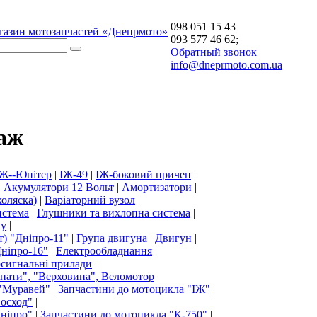
098 051 15 43
газин мотозапчастей «Днепрмото»
093 577 46 62;
Обратный звонок
info@dneprmoto.com.ua
аж
ІЖ--Юпітер
|
ІЖ-49
|
ІЖ-боковий причеп
|
|
Акумулятори 12 Вольт
|
Амортизатори
|
коляска)
|
Варіаторний вузол
|
истема
|
Глушники та вихлопна система
|
ку
|
т) "Дніпро-11"
|
Група двигуна
|
Двигун
|
ніпро-16"
|
Електрообладнання
|
осигнальні прилади
|
рпати", "Верховина", Веломотор
|
 "Муравей"
|
Запчастини до мотоцикла "ІЖ"
|
Восход"
|
Дніпро"
|
Запчастини до мотоцикла "К-750"
|