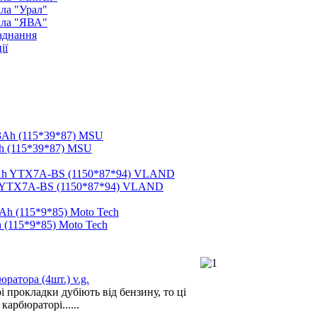
ла "Урал"
кла "ЯВА"
аднання
ії
h (115*39*87) MSU
h YTX7A-BS (1150*87*94) VLAND
 (115*9*85) Moto Tech
ратора (4шт.) v.g.
 прокладки дубіють від бензину, то ці
карбюраторі......