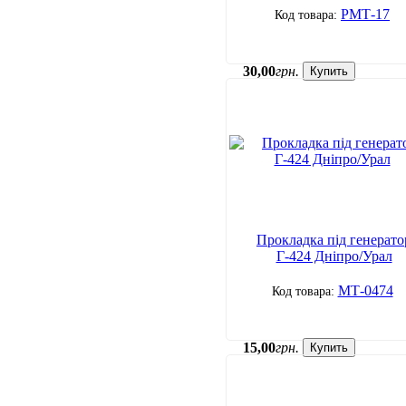
РМТ-17
30
,
00
грн.
Купить
Прокладка під генерато
Г-424 Дніпро/Урал
МТ-0474
15
,
00
грн.
Купить