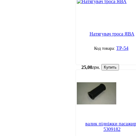
Натягувач троса ЯВА
ТР-54
25
,
00
грн.
Купить
валик підніжки пасажи
5309182