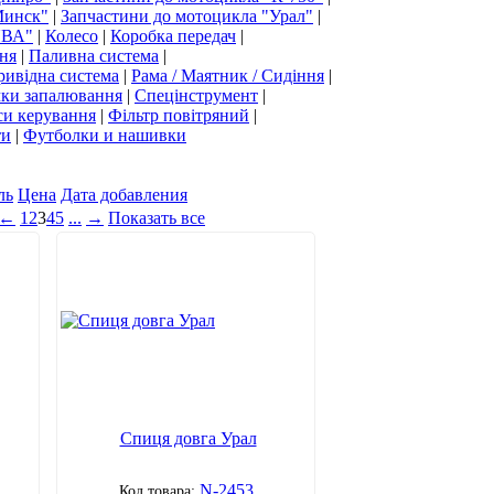
Минск"
|
Запчастини до мотоцикла "Урал"
|
ЯВА"
|
Колесо
|
Коробка передач
|
ня
|
Паливна система
|
ривідна система
|
Рама / Маятник / Сидіння
|
чки запалювання
|
Спецінструмент
|
си керування
|
Фільтр повітряний
|
ти
|
Футболки и нашивки
ль
Цена
Дата добавления
←
1
2
3
4
5
...
→
Показать все
Спиця довга Урал
N-2453