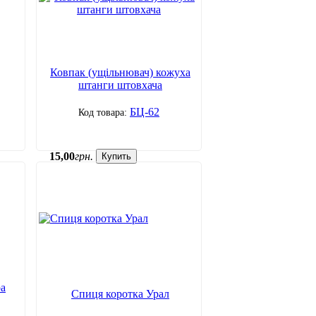
Ковпак (ущільнювач) кожуха
штанги штовхача
БЦ-62
15
,
00
грн.
Купить
ра
Спиця коротка Урал