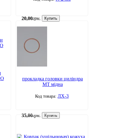
20
,
00
грн.
Купить
и
РО
прокладка головки циліндра
МТ мідна
ЛХ-3
35
,
00
грн.
Купить