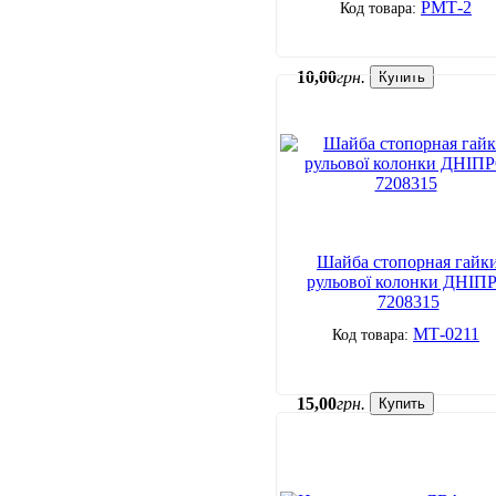
РМТ-2
10
,
00
грн.
Купить
Шайба стопорная гайк
рульової колонки ДНІП
7208315
МТ-0211
15
,
00
грн.
Купить