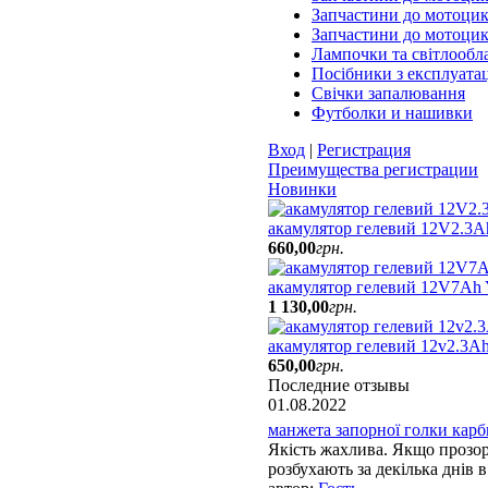
Запчастини до мотоцик
Запчастини до мотоци
Лампочки та світлообл
Посібники з експлуатац
Свічки запалювання
Футболки и нашивки
Вход
|
Регистрация
Преимущества регистрации
Новинки
акамулятор гелевий 12V2.3A
660
,
00
грн.
акамулятор гелевий 12V7A
1 130
,
00
грн.
акамулятор гелевий 12v2.3Ah
650
,
00
грн.
Последние отзывы
01.08.2022
манжета запорної голки карбю
Якість жахлива. Якщо прозорі
розбухають за декілька днів в 