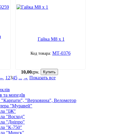
а
Гайка М8 х 1
МТ-0376
10
,
00
грн.
Купить
←
1
2
3
4
5
...
→
Показать все
иклів
в та мопедІв
: "Карпати", "Верховина", Веломотор
лера "Муравей"
ла "ІЖ"
ла "Восход"
ла "Дніпро"
ла "К-750"
кла "Минск"