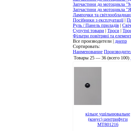
Запчастини до мотоцикла "
Запчастини до мотоцикла "
Лампочки та світлообладнан
Посібники з експлуатації
|
П
Руль / Панель приладів
|
Сві
Супутні товари
|
Троси
|
Тро
Фільтри повітряні та елемен
Все производители
|
днепр
Сортировать:
Наименование
Производите
Товары
25 — 36
(всего
100
)
кільце ущільнювальне
(конус) центрифуги
МТ801216