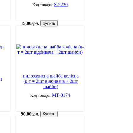
S-5230
15
,
00
грн.
Купить
пилозахисна шайба колісна
р
(к-т = 2шт відбивача + 2шт
шайби)
МТ-0174
90
,
00
грн.
Купить