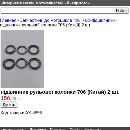
Интернет-магазин мотозапчастей «Днепрмото»
Главная
›
Запчастини до мотоцикла "ІЖ"
›
ІЖ-підшипники
›
підшипник рульової колонки 706 (Китай) 2 шт.
підшипник рульової колонки 706 (Китай) 2 шт.
150
,
00
грн.
Код товара: АХ-4596
мотозапчасти
Доставка
Гарантия
Прайс
Контакты