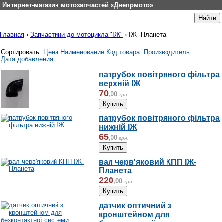
Интернет-магазин мотозапчастей «Днепрмото»
Главная
›
Запчастини до мотоцикла "ІЖ"
›
ІЖ--Планета
Сортировать:
Цена
Наименование
Код товара:
Производитель
Дата добавления
патрубок повітряного фільтра
верхній ІЖ
70
,
00
грн.
патрубок повітряного фільтра
нижній ІЖ
65
,
00
грн.
вал черв'яковий КПП ІЖ-
Планета
220
,
00
грн.
датчик оптичний з
кронштейном для