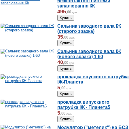
безконтактної системи
запалювання ІЖ
495
,
00
грн.
Сальник заводного вала ІЖ
(старого зразка)
35
,
00
грн.
Сальник заводного вала ІЖ
(нового зразка) 1-60
40
,
00
грн.
прокладка впускного патрубка
ІЖ-Планета
5
,
00
грн.
прокладка випускного
патрубка ІЖ - Планета5
5
,
00
грн.
Модулятор ("метелик") на БСЗ