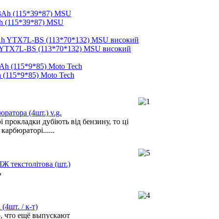
h (115*39*87) MSU
 YTX7L-BS (113*70*132) MSU високий
 (115*9*85) Moto Tech
ратора (4шт.) v.g.
 прокладки дубіють від бензину, то ці
карбюраторі......
ІЖ текстолітова (шт.)
ь
(4шт. / к-т)
о, что ещё выпускают