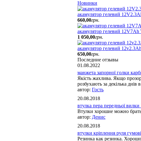
Новинки
акамулятор гелевий 12V2.3A
660
,
00
грн.
акамулятор гелевий 12V7Ah
1 050
,
00
грн.
акамулятор гелевий 12v2.3Ah
650
,
00
грн.
Последние отзывы
01.08.2022
манжета запорної голки карбю
Якість жахлива. Якщо прозорі
розбухають за декілька днів в 
Гость
20.08.2018
втулка пера передньої вилки 
Втулки хорошие можно брат
Денис
20.08.2018
втулки кріплення руля гумові 
Резинка как резинка. Хорош