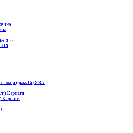
ина
 d16
 пальця (діам.16) ЯВА
.) Карпати