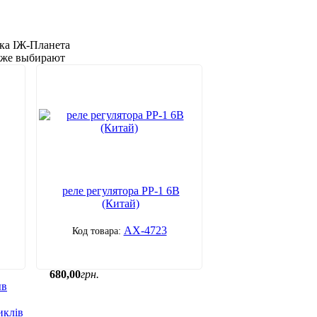
ка ІЖ-Планета
акже выбирают
реле регулятора РР-1 6В
(Китай)
АХ-4723
680
,
00
грн.
ыв
иклів