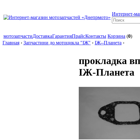
Интернет-ма
мотозапчасти
Доставка
Гарантия
Прайс
Контакты
Корзина
(
0
)
Главная
›
Запчастини до мотоцикла "ІЖ"
›
ІЖ--Планета
›
прокладка вп
ІЖ-Планета