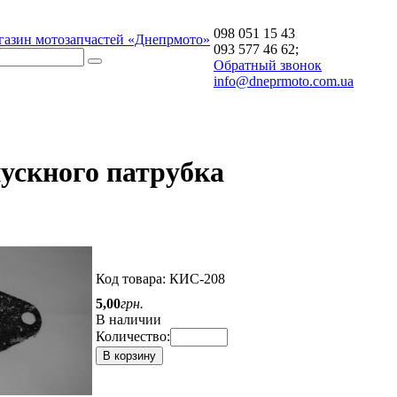
098 051 15 43
газин мотозапчастей «Днепрмото»
093 577 46 62;
Обратный звонок
info@dneprmoto.com.ua
ускного патрубка
Код товара:
КИС-208
5
,
00
грн.
В наличии
Количество:
В корзину