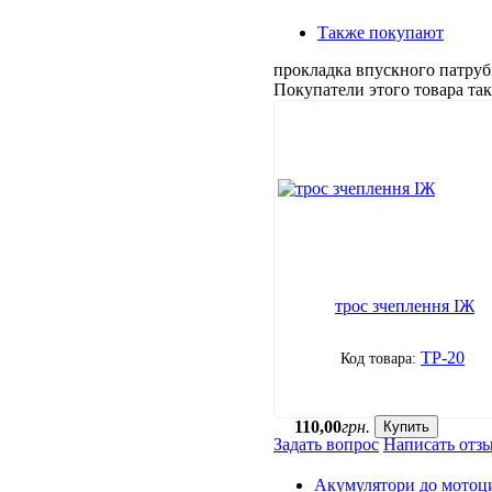
Также покупают
прокладка впускного патруб
Покупатели этого товара т
трос зчеплення ІЖ
ТР-20
110
,
00
грн.
Купить
Задать вопрос
Написать отз
Акумулятори до мотоц