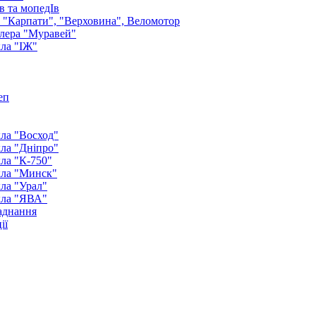
в та мопедІв
: "Карпати", "Верховина", Веломотор
лера "Муравей"
ла "ІЖ"
еп
ла "Восход"
ла "Дніпро"
ла "К-750"
кла "Минск"
ла "Урал"
кла "ЯВА"
аднання
ії