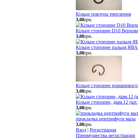
Кільце повзуна зчеплення
3
,
00
грн.
Кільце стопорне D10 Верхов
3
,
00
грн.
Кільце стопорне пальця ЯВА
3
,
00
грн.
Кільце стопорне поршневого
3
,
00
грн.
Кільце стопорне, діам.12 (шт
3
,
00
грн.
прокладка центрифуги мала
3
,
00
грн.
Вход
|
Регистрация
Преимущества регистрации