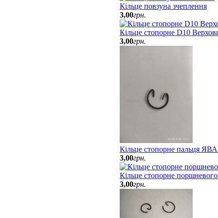
Кільце повзуна зчеплення
3
,
00
грн.
Кільце стопорне D10 Верхов
3
,
00
грн.
Кільце стопорне пальця ЯВА
3
,
00
грн.
Кільце стопорне поршневого
3
,
00
грн.