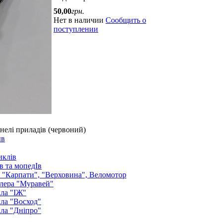
50
,
00
грн.
Нет в наличии
Сообщить о
поступлении
нелі приладів (червоний)
ыв
иклів
в та мопедІв
: "Карпати", "Верховина", Веломотор
лера "Муравей"
ла "ІЖ"
ла "Восход"
ла "Дніпро"