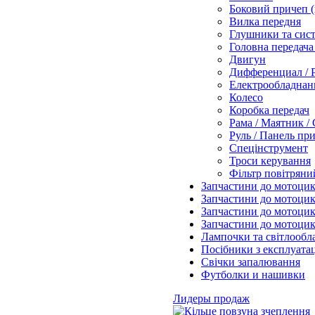
Боковий причеп (
Вилка передня
Глушники та сис
Головна передача 
Двигун
Дифференциал / 
Електрообладнанн
Колесо
Коробка передач
Рама / Маятник /
Руль / Панель пр
Спецінструмент
Троси керування
Фільтр повітряни
Запчастини до мотоцик
Запчастини до мотоци
Запчастини до мотоцик
Запчастини до мотоци
Лампочки та світлообл
Посібники з експлуатац
Свічки запалювання
Футболки и нашивки
Лидеры продаж