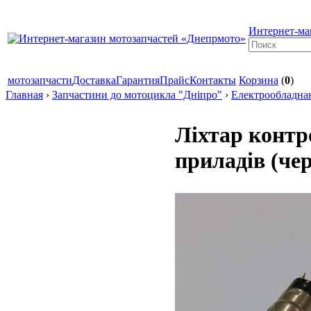
Интернет-ма
мотозапчасти
Доставка
Гарантия
Прайс
Контакты
Корзина
(
0
)
Главная
›
Запчастини до мотоцикла "Дніпро"
›
Електрообладнан
Ліхтар контр
приладів (че