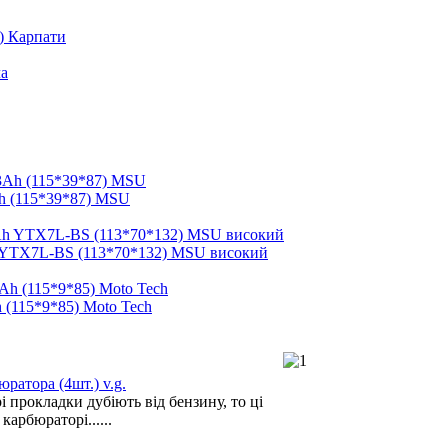
.) Карпати
h (115*39*87) MSU
 YTX7L-BS (113*70*132) MSU високий
 (115*9*85) Moto Tech
ратора (4шт.) v.g.
 прокладки дубіють від бензину, то ці
карбюраторі......