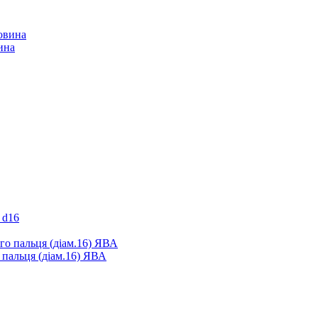
ина
 d16
 пальця (діам.16) ЯВА