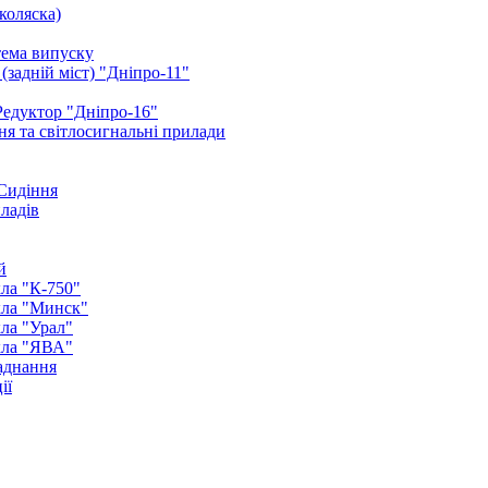
коляска)
тема випуску
(задній міст) "Дніпро-11"
Редуктор "Дніпро-16"
я та світлосигнальні прилади
 Сидіння
иладів
й
ла "К-750"
кла "Минск"
ла "Урал"
кла "ЯВА"
аднання
ії