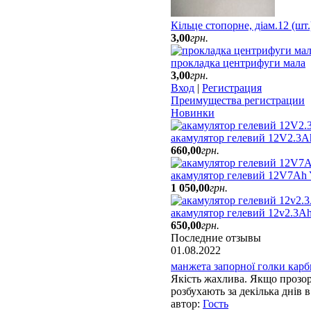
Кільце стопорне, діам.12 (шт
3
,
00
грн.
прокладка центрифуги мала
3
,
00
грн.
Вход
|
Регистрация
Преимущества регистрации
Новинки
акамулятор гелевий 12V2.3A
660
,
00
грн.
акамулятор гелевий 12V7Ah
1 050
,
00
грн.
акамулятор гелевий 12v2.3Ah
650
,
00
грн.
Последние отзывы
01.08.2022
манжета запорної голки карбю
Якість жахлива. Якщо прозорі
розбухають за декілька днів в 
Гость