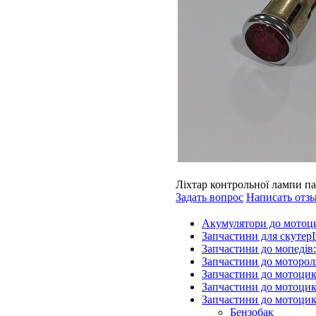
Ліхтар контрольної лампи па
Задать вопрос
Написать отз
Акумулятори до мотоц
Запчастини для скутерІ
Запчастини до мопедів
Запчастини до моторол
Запчастини до мотоцик
Запчастини до мотоцик
Запчастини до мотоцик
Бензобак