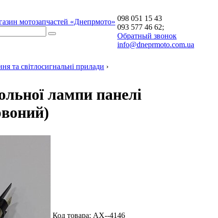
098 051 15 43
газин мотозапчастей «Днепрмото»
093 577 46 62;
Обратный звонок
info@dneprmoto.com.ua
ня та світлосигнальні прилади
›
ольної лампи панелі
рвоний)
Код товара:
АХ--4146