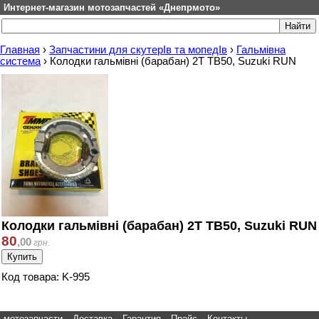
Интернет-магазин мотозапчастей «Днепрмото»
Главная
›
Запчастини для скутерІв та мопедІв
›
Гальмівна
система
›
Колодки гальмівні (барабан) 2T TB50, Suzuki RUN
Колодки гальмівні (барабан) 2T TB50, Suzuki RUN
80
,
00
грн.
Код товара: K-995
мотозапчасти
Доставка
Гарантия
Прайс
Контакты