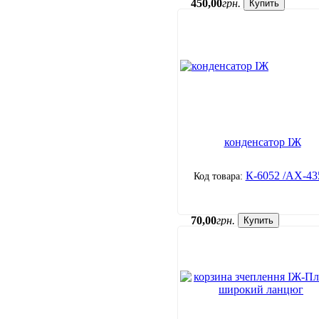
450
,
00
грн.
Купить
конденсатор ІЖ
К-6052 /АХ-43
70
,
00
грн.
Купить