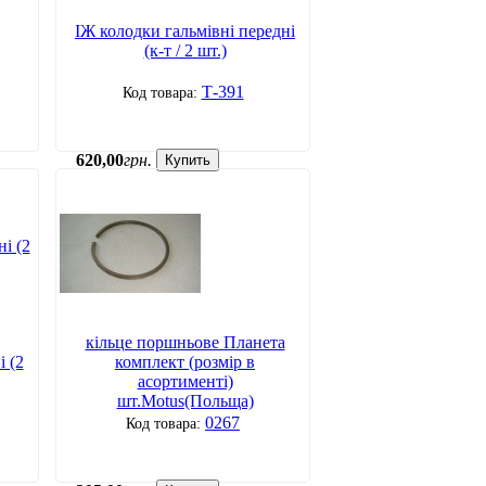
ІЖ колодки гальмівні передні
(к-т / 2 шт.)
Т-391
620
,
00
грн.
Купить
кільце поршньове Планета
і (2
комплект (розмір в
асортименті)
шт.Motus(Польща)
0267