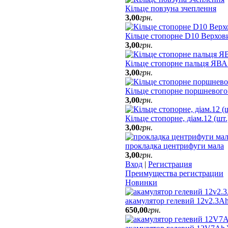
Кільце повзуна зчеплення
3
,
00
грн.
Кільце стопорне D10 Верхов
3
,
00
грн.
Кільце стопорне пальця ЯВА
3
,
00
грн.
Кільце стопорне поршневого
3
,
00
грн.
Кільце стопорне, діам.12 (шт
3
,
00
грн.
прокладка центрифуги мала
3
,
00
грн.
Вход
|
Регистрация
Преимущества регистрации
Новинки
акамулятор гелевий 12v2.3Ah
650
,
00
грн.