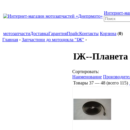
Интернет-ма
мотозапчасти
Доставка
Гарантия
Прайс
Контакты
Корзина
(
0
)
Главная
›
Запчастини до мотоцикла "ІЖ"
›
ІЖ--Планета
Сортировать:
Наименование
Производите
Товары
37 — 48
(всего
115
)