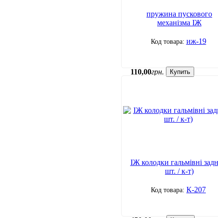
пружина пускового
механізма ІЖ
иж-19
110
,
00
грн.
Купить
ІЖ колодки гальмівні задн
шт. / к-т)
К-207