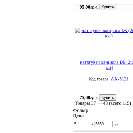
95
,
00
грн.
Купить
натягувач ланцюга ІЖ (2шт
к-т)
АХ-5121
75
,
00
грн.
Купить
Товары
37 — 48
(всего
115
)
Фильтр
Цена
-
грн.