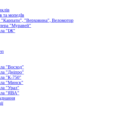
иклів
в та мопедІв
: "Карпати", "Верховина", Веломотор
лера "Муравей"
ла "ІЖ"
еп
ла "Восход"
ла "Дніпро"
ла "К-750"
кла "Минск"
ла "Урал"
кла "ЯВА"
аднання
ії