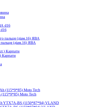
ина
 d16
 пальця (діам.16) ЯВА
.) Карпати
 (115*9*85) Moto Tech