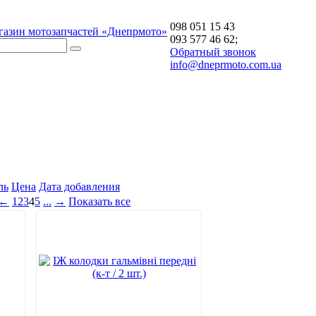
098 051 15 43
газин мотозапчастей «Днепрмото»
093 577 46 62;
Обратный звонок
info@dneprmoto.com.ua
ль
Цена
Дата добавления
←
1
2
3
4
5
...
→
Показать все