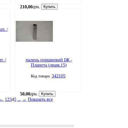
210
,
00
грн.
Купить
. /
палець поршневий ІЖ -
Планета (диам.15)
342105
50
,
00
грн.
Купить
←
1
2
3
4
5
...
→
Показать все