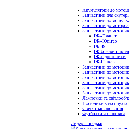
Акумулятори до мотоц
Запчастини для скутерІ
Запчастини до мопедів
Запчастини до моторол
Запчастини до мотоцик
ІЖ--Планета
ІЖ--Юпітер
ІЖ-49
ІЖ-боковий прич
ІЖ-підшипники
ІЖ-Юнкер
Запчастини до мотоцик
Запчастини до мотоцик
Запчастини до мотоцик
Запчастини до мотоци
Запчастини до мотоцик
Запчастини до мотоци
Лампочки та світлообл
Посібники з експлуатац
Свічки запалювання
Футболки и нашивки
Лидеры продаж