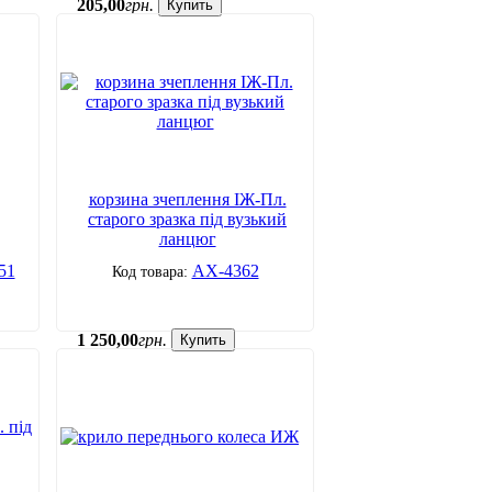
205
,
00
грн.
Купить
корзина зчеплення ІЖ-Пл.
старого зразка під вузький
ланцюг
51
АХ-4362
1 250
,
00
грн.
Купить