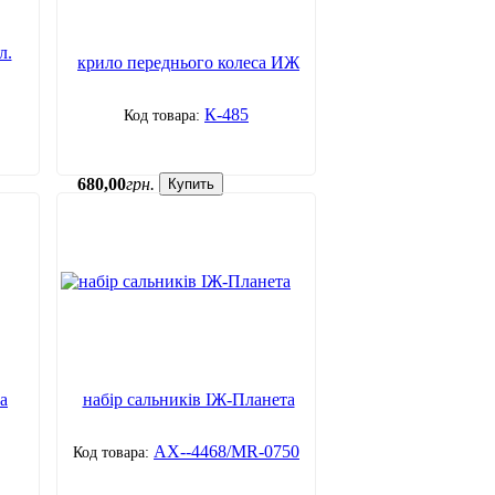
л.
крило переднього колеса ИЖ
К-485
680
,
00
грн.
Купить
а
набір сальників ІЖ-Планета
АХ--4468/MR-0750