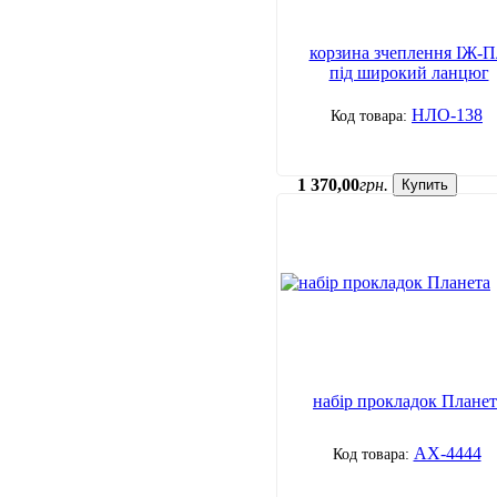
корзина зчеплення ІЖ-П
під широкий ланцюг
НЛО-138
1 370
,
00
грн.
Купить
набір прокладок Планет
АХ-4444