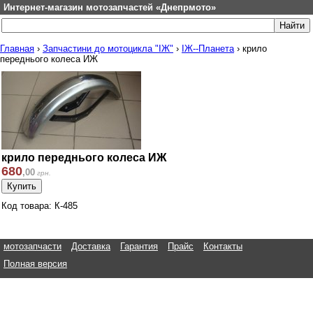
Интернет-магазин мотозапчастей «Днепрмото»
Главная
›
Запчастини до мотоцикла "ІЖ"
›
ІЖ--Планета
›
крило
переднього колеса ИЖ
крило переднього колеса ИЖ
680
,
00
грн.
Код товара: К-485
мотозапчасти
Доставка
Гарантия
Прайс
Контакты
Полная версия