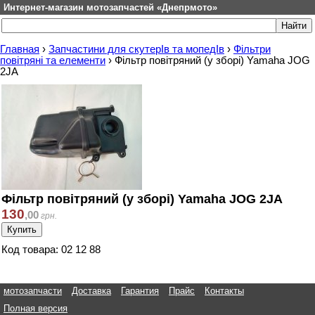
Интернет-магазин мотозапчастей «Днепрмото»
Главная
›
Запчастини для скутерІв та мопедІв
›
Фільтри
повітряні та елементи
›
Фільтр повітряний (у зборі) Yamaha JOG
2JA
Фільтр повітряний (у зборі) Yamaha JOG 2JA
130
,
00
грн.
Код товара: 02 12 88
мотозапчасти
Доставка
Гарантия
Прайс
Контакты
Полная версия