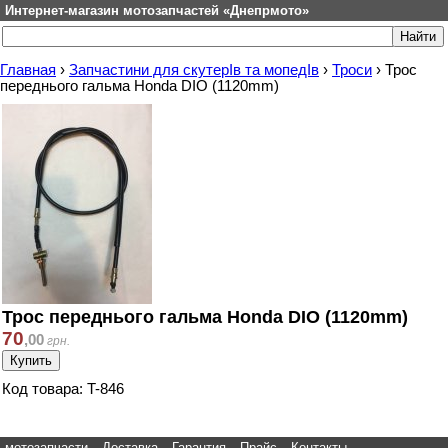
Интернет-магазин мотозапчастей «Днепрмото»
Главная
›
Запчастини для скутерІв та мопедІв
›
Троси
›
Трос
переднього гальма Honda DIO (1120mm)
Трос переднього гальма Honda DIO (1120mm)
70
,
00
грн.
Код товара: T-846
мотозапчасти
Доставка
Гарантия
Прайс
Контакты