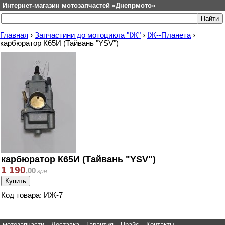
Интернет-магазин мотозапчастей «Днепрмото»
Главная
›
Запчастини до мотоцикла "ІЖ"
›
ІЖ--Планета
›
карбюратор К65И (Тайвань "YSV")
карбюратор К65И (Тайвань "YSV")
1 190
,
00
грн.
Код товара: ИЖ-7
мотозапчасти
Доставка
Гарантия
Прайс
Контакты