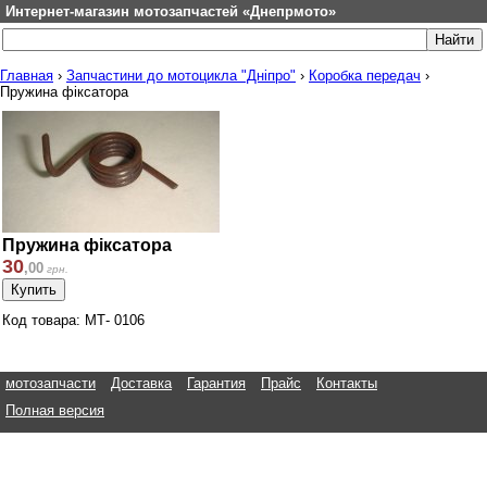
Интернет-магазин мотозапчастей «Днепрмото»
Главная
›
Запчастини до мотоцикла "Дніпро"
›
Коробка передач
›
Пружина фіксатора
Пружина фіксатора
30
,
00
грн.
Код товара: МТ- 0106
мотозапчасти
Доставка
Гарантия
Прайс
Контакты
Полная версия