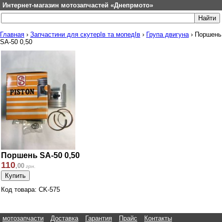
Интернет-магазин мотозапчастей «Днепрмото»
Главная
›
Запчастини для скутерІв та мопедІв
›
Група двигуна
›
Поршень
SA-50 0,50
Поршень SA-50 0,50
110
,
00
грн.
Код товара: CK-575
мотозапчасти
Доставка
Гарантия
Прайс
Контакты