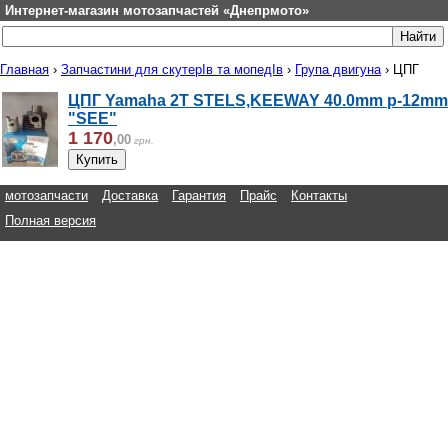
Интернет-магазин мотозапчастей «Днепрмото»
Главная
›
Запчастини для скутерІв та мопедІв
›
Група двигуна
›
ЦПГ
ЦПГ Yamaha 2T STELS,KEEWAY 40.0mm p-12mm
"SEE"
1 170
,
00
грн.
мотозапчасти
Доставка
Гарантия
Прайс
Контакты
Полная версия