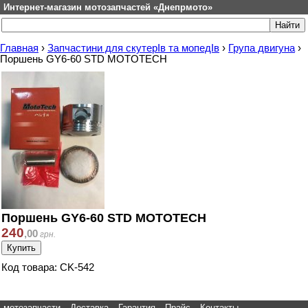
Интернет-магазин мотозапчастей «Днепрмото»
Главная
›
Запчастини для скутерІв та мопедІв
›
Група двигуна
›
Поршень GY6-60 STD MOTOTECH
Поршень GY6-60 STD MOTOTECH
240
,
00
грн.
Код товара: CK-542
мотозапчасти
Доставка
Гарантия
Прайс
Контакты