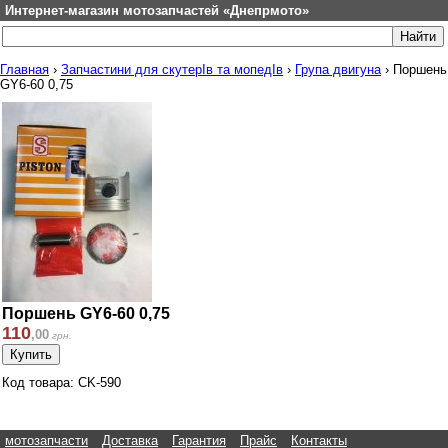
Интернет-магазин мотозапчастей «Днепрмото»
Главная
›
Запчастини для скутерІв та мопедІв
›
Група двигуна
›
Поршень
GY6-60 0,75
Поршень GY6-60 0,75
110
,
00
грн.
Код товара: CK-590
мотозапчасти
Доставка
Гарантия
Прайс
Контакты