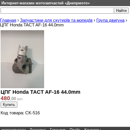
Интернет-магазин мотозапчастей «Днепрмото»
Главная
›
Запчастини для скутерІв та мопедІв
›
Група двигуна
›
ЦПГ Honda TACT AF-16 44.0mm
ЦПГ Honda TACT AF-16 44.0mm
480
,
00
грн.
Код товара: CK-516
мотозапчасти
Доставка
Гарантия
Прайс
Контакты