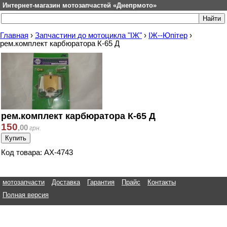
Интернет-магазин мотозапчастей «Днепрмото»
Главная
›
Запчастини до мотоцикла "ІЖ"
›
ІЖ--Юпітер
›
рем.комплект карбюратора К-65 Д
рем.комплект карбюратора К-65 Д
150
,
00
грн.
Код товара: АХ-4743
мотозапчасти
Доставка
Гарантия
Прайс
Контакты
Полная версия