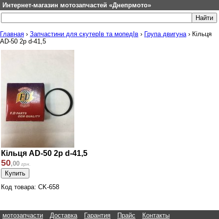
Интернет-магазин мотозапчастей «Днепрмото»
Главная
›
Запчастини для скутерІв та мопедІв
›
Група двигуна
›
Кільця
AD-50 2p d-41,5
Кільця AD-50 2p d-41,5
50
,
00
грн.
Код товара: CK-658
мотозапчасти
Доставка
Гарантия
Прайс
Контакты