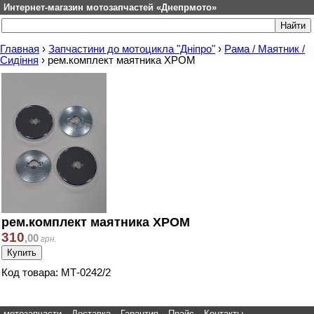
Интернет-магазин мотозапчастей «Днепрмото»
Главная
›
Запчастини до мотоцикла "Дніпро"
›
Рама / Маятник /
Сидіння
›
рем.комплект маятника ХРОМ
рем.комплект маятника ХРОМ
310
,
00
грн.
Код товара: МТ-0242/2
мотозапчасти
Доставка
Гарантия
Прайс
Контакты