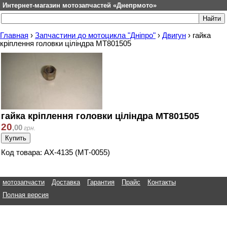
Интернет-магазин мотозапчастей «Днепрмото»
Главная
›
Запчастини до мотоцикла "Дніпро"
›
Двигун
›
гайка
кріплення головки ціліндра МТ801505
гайка кріплення головки ціліндра МТ801505
20
,
00
грн.
Код товара: АХ-4135 (МТ-0055)
мотозапчасти
Доставка
Гарантия
Прайс
Контакты
Полная версия