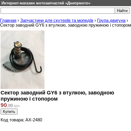
Интернет-магазин мотозапчастей «Днепрмото»
Главная
›
Запчастини для скутерІв та мопедІв
›
Група двигуна
›
Сектор заводний GY6 з втулкою, заводною пружиною і стопором
Сектор заводний GY6 з втулкою, заводною
пружиною і стопором
90
,
00
грн.
Код товара: AX-2480